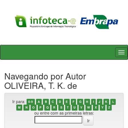
Skip
navigation
Navegando por Autor
OLIVEIRA, T. K. de
Ir para:
0-9
A
B
C
D
E
F
G
H
I
J
K
L
M
N
O
P
Q
R
S
T
U
V
W
X
Y
Z
ou entre com as primeiras letras: