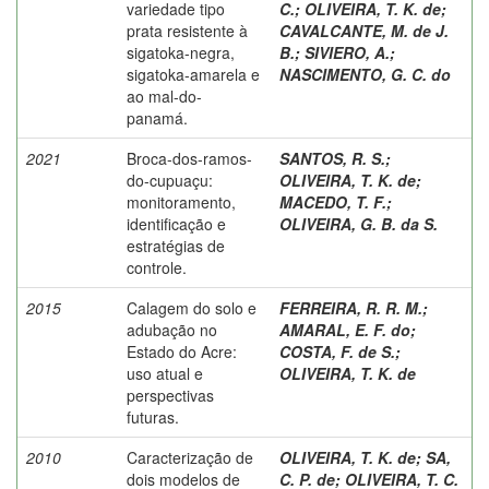
variedade tipo
C.
;
OLIVEIRA, T. K. de
;
prata resistente à
CAVALCANTE, M. de J.
sigatoka-negra,
B.
;
SIVIERO, A.
;
sigatoka-amarela e
NASCIMENTO, G. C. do
ao mal-do-
panamá.
2021
Broca-dos-ramos-
SANTOS, R. S.
;
do-cupuaçu:
OLIVEIRA, T. K. de
;
monitoramento,
MACEDO, T. F.
;
identificação e
OLIVEIRA, G. B. da S.
estratégias de
controle.
2015
Calagem do solo e
FERREIRA, R. R. M.
;
adubação no
AMARAL, E. F. do
;
Estado do Acre:
COSTA, F. de S.
;
uso atual e
OLIVEIRA, T. K. de
perspectivas
futuras.
2010
Caracterização de
OLIVEIRA, T. K. de
;
SA,
dois modelos de
C. P. de
;
OLIVEIRA, T. C.