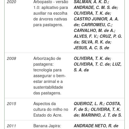
2020
Arbopasto - versão
SALMAN, A. K. D.
;
1.0: aplicativo para
ANDRADE, C. M. S. de
;
auxiliar na escolha
OLIVEIRA, T. K. de
;
de árvores nativas
CASTRO JUNIOR, A. A.
para pastagens.
de
;
CARROMEU, C.
;
CARVALHO, M. de A.
;
ALVES, F. V.
;
CRUZ, P. G.
da
;
SILVA, R. K. da
;
JESUS, A. C. S. de
2008
Arborização de
OLIVEIRA, T. K. de
;
pastagens:
OLIVEIRA, T. C. de
;
LUZ,
tecnologia para
S. A. da
assegurar o bem-
estar animal e a
sustentabilidade
das pastagens.
2015
Aspectos da
QUEIROZ, L. R.
;
COSTA,
cultura do milho no
F. de S.
;
OLIVEIRA, T. K.
Estado do Acre.
de
;
MARINHO, J. T. de S.
2011
Banana Japira:
ANDRADE NETO, R. de