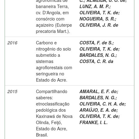
bananeira Terra,
LUNZ, A. M. P.
;
cv. D'Angola, em
OLIVEIRA, T. K. de
;
consórcio com
NOGUEIRA, S. R.
;
açaizeiro (Euterpe
OLIVEIRA, J. R. de
precatoria Mart.).
2016
Carbono e
COSTA, F. de S.
;
nitrogênio do solo
OLIVEIRA, T. K. de
;
submetido a
BARDALES, N. G.
;
sistemas
COSTA, C. R. da
agroflorestais com
seringueira no
Estado do Acre.
2015
Compartilhando
AMARAL, E. F. do
;
saberes:
BARDALES, N. G.
;
etnoclassificação
OLIVEIRA, C. H. A. de
;
pedológica dos
ARAÚJO, E. A. de
;
Kaxinawá de Nova
OLIVEIRA, T. K. de
;
Olinda, Feijó,
FRANKE, I. L.
Estado do Acre,
Brasil.