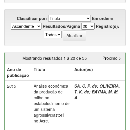
Classificar por:
Em ordem:
Resultados/Página
Registro(s):
Mostrando resultados 1 a 20 de 55
Próximo >
Ano de
Título
Autor(es)
publicação
2013
Análise econômica
SA, C. P. de
;
OLIVEIRA,
da produção de
T. K. de
;
BAYMA, M. M.
milho no
A.
estabelecimento de
um sistema
agrossilvipastoril
no Acre.