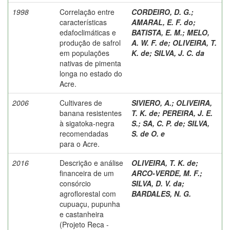
1998
Correlação entre
CORDEIRO, D. G.
;
características
AMARAL, E. F. do
;
edafoclimáticas e
BATISTA, E. M.
;
MELO,
produção de safrol
A. W. F. de
;
OLIVEIRA, T.
em populações
K. de
;
SILVA, J. C. da
nativas de pimenta
longa no estado do
Acre.
2006
Cultivares de
SIVIERO, A.
;
OLIVEIRA,
banana resistentes
T. K. de
;
PEREIRA, J. E.
à sigatoka-negra
S.
;
SA, C. P. de
;
SILVA,
recomendadas
S. de O. e
para o Acre.
2016
Descrição e análise
OLIVEIRA, T. K. de
;
financeira de um
ARCO-VERDE, M. F.
;
consórcio
SILVA, D. V. da
;
agroflorestal com
BARDALES, N. G.
cupuaçu, pupunha
e castanheira
(Projeto Reca -