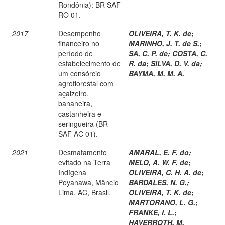
Rondônia): BR SAF
RO 01.
2017
Desempenho
OLIVEIRA, T. K. de
;
financeiro no
MARINHO, J. T. de S.
;
período de
SA, C. P. de
;
COSTA, C.
estabelecimento de
R. da
;
SILVA, D. V. da
;
um consórcio
BAYMA, M. M. A.
agroflorestal com
açaizeiro,
bananeira,
castanheira e
seringueira (BR
SAF AC 01).
2021
Desmatamento
AMARAL, E. F. do
;
evitado na Terra
MELO, A. W. F. de
;
Indígena
OLIVEIRA, C. H. A. de
;
Poyanawa, Mâncio
BARDALES, N. G.
;
Lima, AC, Brasil.
OLIVEIRA, T. K. de
;
MARTORANO, L. G.
;
FRANKE, I. L.
;
HAVERROTH, M.