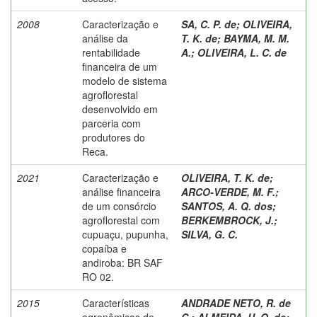
2008
Caracterização e
SA, C. P. de
;
OLIVEIRA,
análise da
T. K. de
;
BAYMA, M. M.
rentabilidade
A.
;
OLIVEIRA, L. C. de
financeira de um
modelo de sistema
agroflorestal
desenvolvido em
parceria com
produtores do
Reca.
2021
Caracterização e
OLIVEIRA, T. K. de
;
análise financeira
ARCO-VERDE, M. F.
;
de um consórcio
SANTOS, A. Q. dos
;
agroflorestal com
BERKEMBROCK, J.
;
cupuaçu, pupunha,
SILVA, G. C.
copaíba e
andiroba: BR SAF
RO 02.
2015
Características
ANDRADE NETO, R. de
agronômicas de
C.
;
ALMEIDA, U. O. de
;