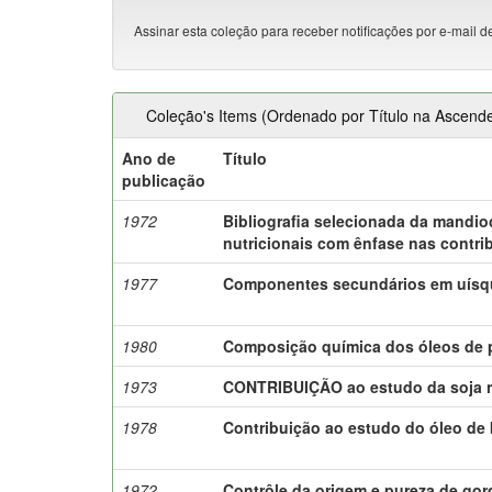
Assinar esta coleção para receber notificações por e-mail d
Coleção's Items (Ordenado por Título na Ascend
Ano de
Título
publicação
1972
Bibliografia selecionada da mandio
nutricionais com ênfase nas contrib
1977
Componentes secundários em uísq
1980
Composição química dos óleos de p
1973
CONTRIBUIÇÃO ao estudo da soja n
1978
Contribuição ao estudo do óleo de
1972
Contrôle da origem e pureza de gord