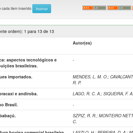
e cada item inserido
ente ordem): 1 para 13 de 13
Autor(es)
ca: aspectos tecnológicos e
-
uições brasileiras.
ues importados.
MENDES, L. M. O.
;
CAVALCANTI
R. P.
racaxi e andiroba.
LAGO, R. C. A.
;
SIQUEIRA, F. A
o Brasil.
-
 babaçú.
SZPIZ, R. R.
;
MONTEIRO NETT
C.
ura bovina comercial brasileira,
LASZLO, H.
;
PEREIRA, D. A.
;
M