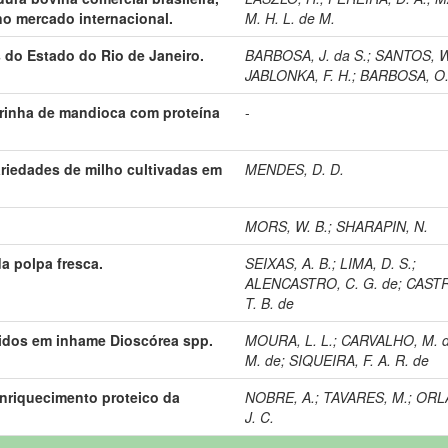
no mercado internacional.
M. H. L. de M.
 do Estado do Rio de Janeiro.
BARBOSA, J. da S.
;
SANTOS, W
JABLONKA, F. H.
;
BARBOSA, O.
rinha de mandioca com proteína
-
riedades de milho cultivadas em
MENDES, D. D.
MORS, W. B.
;
SHARAPIN, N.
a polpa fresca.
SEIXAS, A. B.
;
LIMA, D. S.
;
ALENCASTRO, C. G. de
;
CASTR
T. B. de
idos em inhame Dioscórea spp.
MOURA, L. L.
;
CARVALHO, M. d
M. de
;
SIQUEIRA, F. A. R. de
enriquecimento proteico da
NOBRE, A.
;
TAVARES, M.
;
ORL
J. C.