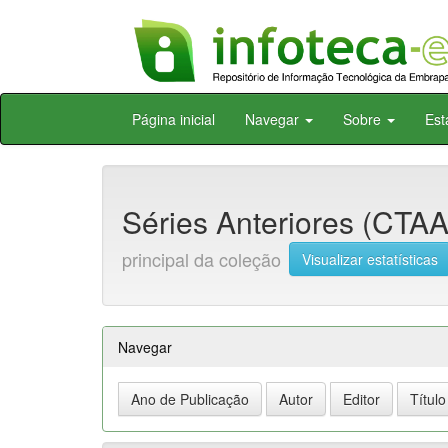
Skip
Página inicial
Navegar
Sobre
Est
navigation
Séries Anteriores (CTAA)
principal da coleção
Visualizar estatísticas
Navegar