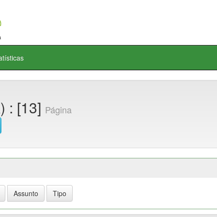
atísticas
 : [13]
Página