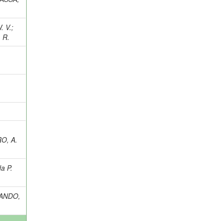
. V.
;
 R.
O, A.
a P.
ANDO,