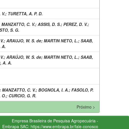
 V.
;
TURETTA, A. P. D.
;
MANZATTO, C. V.
;
ASSIS, D. S.
;
PEREZ, D. V.
;
STO, S. G.
V.
;
ARAUJO, W. S. de
;
MARTIN NETO, L.
;
SAAB,
 A.
V.
;
ARAÚJO, W. S. de
;
MARTIN NETO, L.
;
SAAB,
 A. A.
;
MANZATTO, C. V.
;
BOGNOLA, I. A.
;
FASOLO, P.
 O.
;
CURCIO, G. R.
Próximo >
Empresa Brasileira de Pesquisa Agropecuária -
Embrapa
SAC:
https://www.embrapa.br/fale-conosco