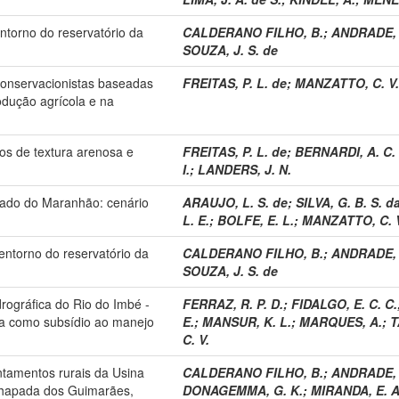
ntorno do reservatório da
CALDERANO FILHO, B.
;
ANDRADE, 
SOUZA, J. S. de
conservacionistas baseadas
FREITAS, P. L. de
;
MANZATTO, C. V.
rodução agrícola e na
os de textura arenosa e
FREITAS, P. L. de
;
BERNARDI, A. C. 
I.
;
LANDERS, J. N.
tado do Maranhão: cenário
ARAUJO, L. S. de
;
SILVA, G. B. S. d
L. E.
;
BOLFE, E. L.
;
MANZATTO, C. 
entorno do reservatório da
CALDERANO FILHO, B.
;
ANDRADE, 
SOUZA, J. S. de
drográfica do Rio do Imbé -
FERRAZ, R. P. D.
;
FIDALGO, E. C. C.
da como subsídio ao manejo
E.
;
MANSUR, K. L.
;
MARQUES, A.
;
T
C. V.
ntamentos rurais da Usina
CALDERANO FILHO, B.
;
ANDRADE, 
 Chapada dos Guimarães,
DONAGEMMA, G. K.
;
MIRANDA, E. A