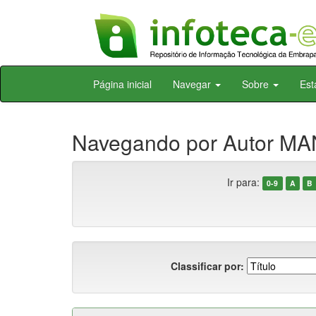
Skip
Página inicial
Navegar
Sobre
Est
navigation
Navegando por Autor MA
Ir para:
0-9
A
B
Classificar por: