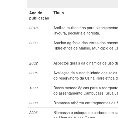
Ano de
Título
publicação
2018
Análise multicritério para planejamen
lavoura, pecuária e floresta.
2006
Aptidão agrícola das terras dos reass
Hidrelétrica de Manso, Município de
2002
Aspectos gerais da dinâmica de uso da
2005
Avaliação da suscetibilidade dos solo
do reservatório da Usina Hidrelétrica
1999
Bases metodológicas para a reorgani
do assentamento Cambucaes, Silva Ja
2008
Biomassa arbórea em fragmentos da M
2006
Biomassa e estoque de carbono em se
da Mata de Minas Gerais.