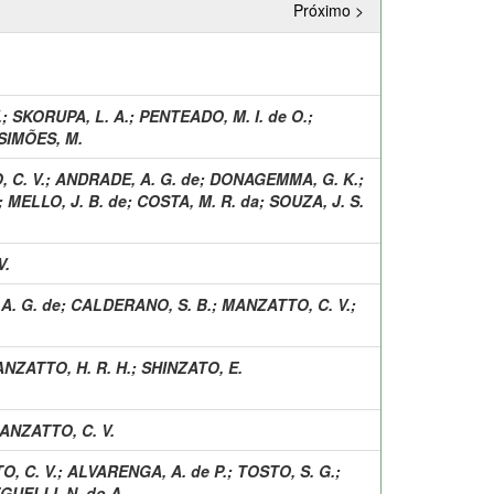
Próximo >
.
;
SKORUPA, L. A.
;
PENTEADO, M. I. de O.
;
SIMÕES, M.
 C. V.
;
ANDRADE, A. G. de
;
DONAGEMMA, G. K.
;
;
MELLO, J. B. de
;
COSTA, M. R. da
;
SOUZA, J. S.
V.
A. G. de
;
CALDERANO, S. B.
;
MANZATTO, C. V.
;
NZATTO, H. R. H.
;
SHINZATO, E.
ANZATTO, C. V.
, C. V.
;
ALVARENGA, A. de P.
;
TOSTO, S. G.
;
UELLI, N. do A.