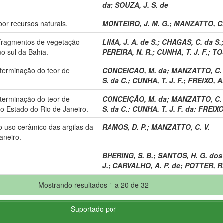
da
;
SOUZA, J. S. de
r recursos naturais.
MONTEIRO, J. M. G.
;
MANZATTO, C.
 fragmentos de vegetação
LIMA, J. A. de S.
;
CHAGAS, C. da S.
mo sul da Bahia.
PEREIRA, N. R.
;
CUNHA, T. J. F.
;
TO
terminação do teor de
CONCEICAO, M. da
;
MANZATTO, C. 
S. da C.
;
CUNHA, T. J. F.
;
FREIXO, A.
terminação do teor de
CONCEIÇÃO, M. da
;
MANZATTO, C. 
o Estado do Rio de Janeiro.
S. da C.
;
CUNHA, T. J. F. da
;
FREIXO,
 uso cerâmico das argilas da
RAMOS, D. P.
;
MANZATTO, C. V.
aneiro.
BHERING, S. B.
;
SANTOS, H. G. dos
J.
;
CARVALHO, A. P. de
;
POTTER, R.
Mostrando resultados 1 a 20 de 32
Suportado por