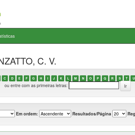
atísticas
NZATTO, C. V.
C
D
E
F
G
H
I
J
K
L
M
N
O
P
Q
R
S
T
U
ou entre com as primeiras letras:
Em ordem:
Resultados/Página
Reg