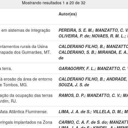
Mostrando resultados 1 a 20 de 32
Autor(es)
to em sistemas de integração
PEREIRA, S. E. M.
;
MANZATTO, C. V
OLIVEIRA, P. de
;
NOVAES, R. M. L.
;
entamentos rurais da Usina
CALDERANO FILHO, B.
;
MANZATTO,
 Chapada dos Guimarães, MT.
CALDERANO, S. B.
;
MIRANDA, E. A.
de
 terra.
GARAGORRY, F. L.
;
MANZATTO, C. 
s à erosão da área de entorno
CALDERANO FILHO, B.
;
ANDRADE, 
 de Tombos, MG.
SOUZA, J. S. de
zação da ocupação das terras
RAMOS, D. P.
;
MANZATTO, C. V.
;
MA
rdim, RJ.
ata Atlântica Fluminense.
LIMA, J. A. de S.
;
VILLELA, D. M.
;
M
ringais implantados na Zona
CARMO, C. A. F. de S. do
;
MANZATTO
LIMA, J. A. de S.
;
KINDEL, A.
;
MENEG