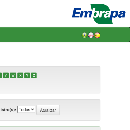
V
W
X
Y
Z
istro(s):