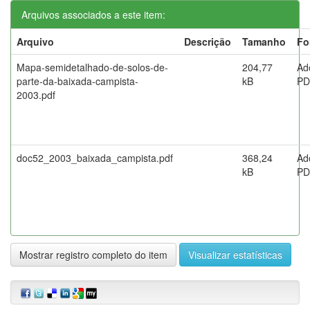
Arquivos associados a este item:
Arquivo
Descrição
Tamanho
Fo
Mapa-semidetalhado-de-solos-de-
204,77
Ad
parte-da-baixada-campista-
kB
PD
2003.pdf
doc52_2003_baixada_campista.pdf
368,24
Ad
kB
PD
Mostrar registro completo do item
Visualizar estatísticas