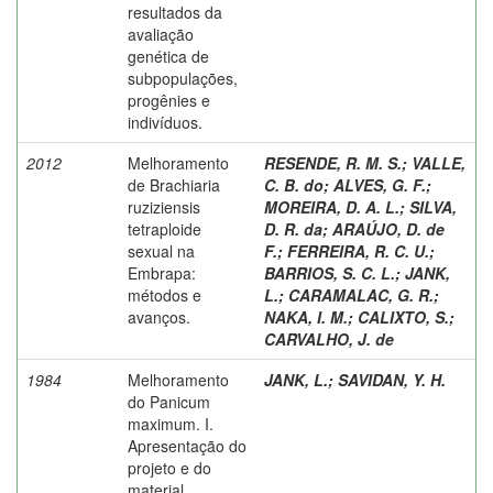
resultados da
avaliação
genética de
subpopulações,
progênies e
indivíduos.
2012
Melhoramento
RESENDE, R. M. S.
;
VALLE,
de Brachiaria
C. B. do
;
ALVES, G. F.
;
ruziziensis
MOREIRA, D. A. L.
;
SILVA,
tetraploide
D. R. da
;
ARAÚJO, D. de
sexual na
F.
;
FERREIRA, R. C. U.
;
Embrapa:
BARRIOS, S. C. L.
;
JANK,
métodos e
L.
;
CARAMALAC, G. R.
;
avanços.
NAKA, I. M.
;
CALIXTO, S.
;
CARVALHO, J. de
1984
Melhoramento
JANK, L.
;
SAVIDAN, Y. H.
do Panicum
maximum. I.
Apresentação do
projeto e do
material.