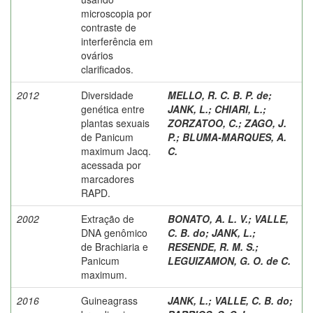
microscopia por
contraste de
interferência em
ovários
clarificados.
2012
Diversidade
MELLO, R. C. B. P. de
;
genética entre
JANK, L.
;
CHIARI, L.
;
plantas sexuais
ZORZATOO, C.
;
ZAGO, J.
de Panicum
P.
;
BLUMA-MARQUES, A.
maximum Jacq.
C.
acessada por
marcadores
RAPD.
2002
Extração de
BONATO, A. L. V.
;
VALLE,
DNA genômico
C. B. do
;
JANK, L.
;
de Brachiaria e
RESENDE, R. M. S.
;
Panicum
LEGUIZAMON, G. O. de C.
maximum.
2016
Guineagrass
JANK, L.
;
VALLE, C. B. do
;