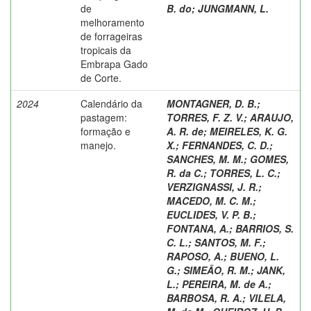
de
B. do
;
JUNGMANN, L.
melhoramento
de forrageiras
tropicais da
Embrapa Gado
de Corte.
2024
Calendário da
MONTAGNER, D. B.
;
pastagem:
TORRES, F. Z. V.
;
ARAUJO,
formação e
A. R. de
;
MEIRELES, K. G.
manejo.
X.
;
FERNANDES, C. D.
;
SANCHES, M. M.
;
GOMES,
R. da C.
;
TORRES, L. C.
;
VERZIGNASSI, J. R.
;
MACEDO, M. C. M.
;
EUCLIDES, V. P. B.
;
FONTANA, A.
;
BARRIOS, S.
C. L.
;
SANTOS, M. F.
;
RAPOSO, A.
;
BUENO, L.
G.
;
SIMEÃO, R. M.
;
JANK,
L.
;
PEREIRA, M. de A.
;
BARBOSA, R. A.
;
VILELA,