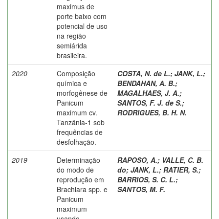
maximus de
porte baixo com
potencial de uso
na região
semiárida
brasileira.
2020
Composição
COSTA, N. de L.
;
JANK, L.
;
química e
BENDAHAN, A. B.
;
morfogênese de
MAGALHAES, J. A.
;
Panicum
SANTOS, F. J. de S.
;
maximum cv.
RODRIGUES, B. H. N.
Tanzânia-1 sob
frequências de
desfolhação.
2019
Determinação
RAPOSO, A.
;
VALLE, C. B.
do modo de
do
;
JANK, L.
;
RATIER, S.
;
reprodução em
BARRIOS, S. C. L.
;
Brachiara spp. e
SANTOS, M. F.
Panicum
maximum
usando