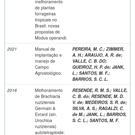
melhoramento
de plantas
forrageiras
tropicais no
Brasil: novas
propostas de
Modus operandi.
2021
Manual de
PEREIRA, M. C.
;
ZIMMER,
implantação e
A. H.
;
ARAUJO, A. R. de
;
manejo de
VALLE, C. B. DO
;
Campo
QUEIROZ, H. P. de
;
JANK,
Agrostológico.
L.
;
SANTOS, M. F.
;
BARRIOS, S. C. L.
2016
Melhoramento
RESENDE, R. M. S.
;
VALLE,
de Brachiaria
C. B. do
;
RESENDE, M. D.
ruziziensis
V. de
;
MEDEIROS, S. R. de
;
Germain &
SILVA, A. S.
;
RAGALZI, C.
Evrard (sin.
de M.
;
JANK, L.
;
BARRIOS,
Urochloa
S. C. L.
;
SANTOS, M. F.
ruziziensis)
autotetraploide: