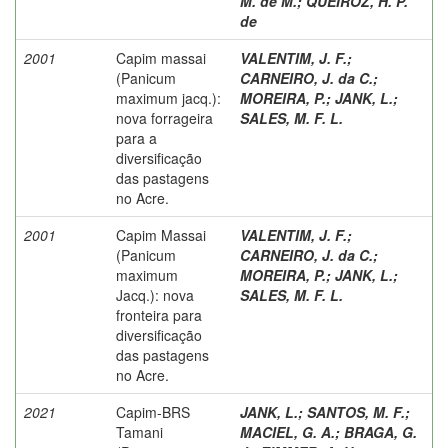
M. de M.
;
QUEIROZ, H. P.
de
2001
Capim massai
VALENTIM, J. F.
;
(Panicum
CARNEIRO, J. da C.
;
maximum jacq.):
MOREIRA, P.
;
JANK, L.
;
nova forrageira
SALES, M. F. L.
para a
diversificação
das pastagens
no Acre.
2001
Capim Massai
VALENTIM, J. F.
;
(Panicum
CARNEIRO, J. da C.
;
maximum
MOREIRA, P.
;
JANK, L.
;
Jacq.): nova
SALES, M. F. L.
fronteira para
diversificação
das pastagens
no Acre.
2021
Capim-BRS
JANK, L.
;
SANTOS, M. F.
;
Tamani
MACIEL, G. A.
;
BRAGA, G.