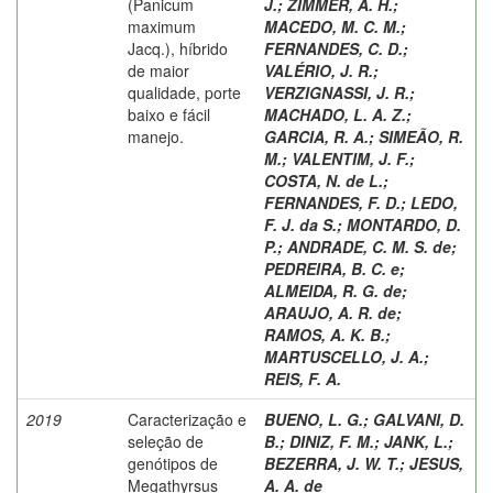
(Panicum
J.
;
ZIMMER, A. H.
;
maximum
MACEDO, M. C. M.
;
Jacq.), híbrido
FERNANDES, C. D.
;
de maior
VALÉRIO, J. R.
;
qualidade, porte
VERZIGNASSI, J. R.
;
baixo e fácil
MACHADO, L. A. Z.
;
manejo.
GARCIA, R. A.
;
SIMEÃO, R.
M.
;
VALENTIM, J. F.
;
COSTA, N. de L.
;
FERNANDES, F. D.
;
LEDO,
F. J. da S.
;
MONTARDO, D.
P.
;
ANDRADE, C. M. S. de
;
PEDREIRA, B. C. e
;
ALMEIDA, R. G. de
;
ARAUJO, A. R. de
;
RAMOS, A. K. B.
;
MARTUSCELLO, J. A.
;
REIS, F. A.
2019
Caracterização e
BUENO, L. G.
;
GALVANI, D.
seleção de
B.
;
DINIZ, F. M.
;
JANK, L.
;
genótipos de
BEZERRA, J. W. T.
;
JESUS,
Megathyrsus
A. A. de