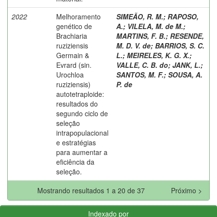
2022
Melhoramento
SIMEÃO, R. M.
;
RAPOSO,
genético de
A.
;
VILELA, M. de M.
;
Brachiaria
MARTINS, F. B.
;
RESENDE,
ruziziensis
M. D. V. de
;
BARRIOS, S. C.
Germain &
L.
;
MEIRELES, K. G. X.
;
Evrard (sin.
VALLE, C. B. do
;
JANK, L.
;
Urochloa
SANTOS, M. F.
;
SOUSA, A.
ruziziensis)
P. de
autotetraploide:
resultados do
segundo ciclo de
seleção
intrapopulacional
e estratégias
para aumentar a
eficiência da
seleção.
Mostrando resultados 1 a 20 de 37
Próximo >
Indexado por