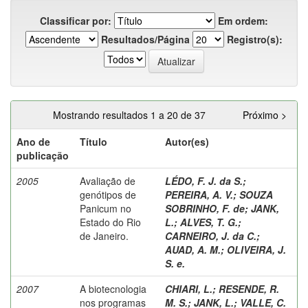
Classificar por:
Em ordem:
Resultados/Página
Registro(s):
Mostrando resultados 1 a 20 de 37
Próximo >
Ano de
Título
Autor(es)
publicação
2005
Avaliação de
LÉDO, F. J. da S.
;
genótipos de
PEREIRA, A. V.
;
SOUZA
Panicum no
SOBRINHO, F. de
;
JANK,
Estado do Rio
L.
;
ALVES, T. G.
;
de Janeiro.
CARNEIRO, J. da C.
;
AUAD, A. M.
;
OLIVEIRA, J.
S. e.
2007
A biotecnologia
CHIARI, L.
;
RESENDE, R.
nos programas
M. S.
;
JANK, L.
;
VALLE, C.