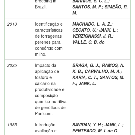
breeding in
BARRIOS, S. C. L.
;
Brazil.
SANTOS, M. F.
;
SIMEÃO, R.
M.
2013
Identificação e
MACHADO, L. A. Z.
;
características
CECATO, U.
;
JANK, L.
;
de forrageiras
VERZIGNASSI, J. R.
;
perenes para
VALLE, C. B. do
consórcio com
milho.
2025
Impacto da
BRAGA, G. J.
;
RAMOS, A.
aplicação de
K. B.
;
CARVALHO, M. A.
;
fósforo e
KARIA, C. T.
;
SANTOS, M.
calcário na
F.
;
JANK, L.
produtividade e
composição
químico-nutritiva
de genótipos de
Panicum.
1985
Introdução,
SAVIDAN, Y. H.
;
JANK, L.
;
avaliação e
PENTEADO, M. I. de O.