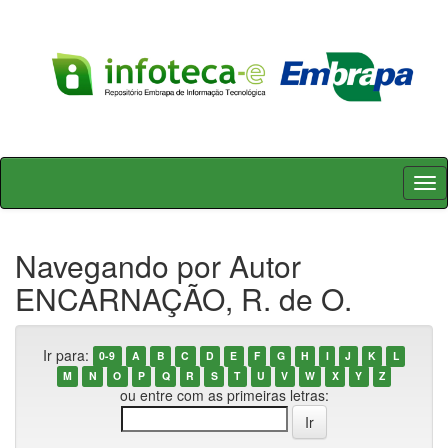
Skip
navigation
Navegando por Autor
ENCARNAÇÃO, R. de O.
Ir para:
0-9
A
B
C
D
E
F
G
H
I
J
K
L
M
N
O
P
Q
R
S
T
U
V
W
X
Y
Z
ou entre com as primeiras letras: