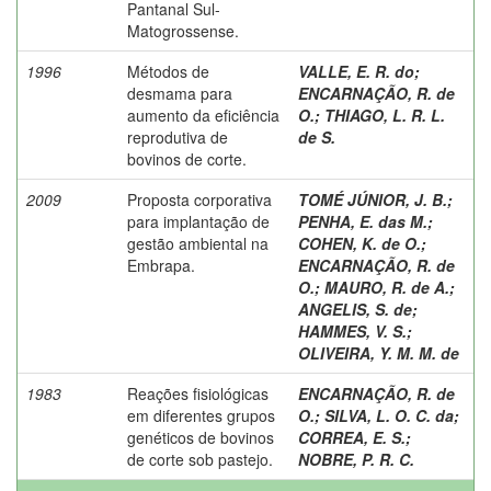
Pantanal Sul-
Matogrossense.
1996
Métodos de
VALLE, E. R. do
;
desmama para
ENCARNAÇÃO, R. de
aumento da eficiência
O.
;
THIAGO, L. R. L.
reprodutiva de
de S.
bovinos de corte.
2009
Proposta corporativa
TOMÉ JÚNIOR, J. B.
;
para implantação de
PENHA, E. das M.
;
gestão ambiental na
COHEN, K. de O.
;
Embrapa.
ENCARNAÇÃO, R. de
O.
;
MAURO, R. de A.
;
ANGELIS, S. de
;
HAMMES, V. S.
;
OLIVEIRA, Y. M. M. de
1983
Reações fisiológicas
ENCARNAÇÃO, R. de
em diferentes grupos
O.
;
SILVA, L. O. C. da
;
genéticos de bovinos
CORREA, E. S.
;
de corte sob pastejo.
NOBRE, P. R. C.