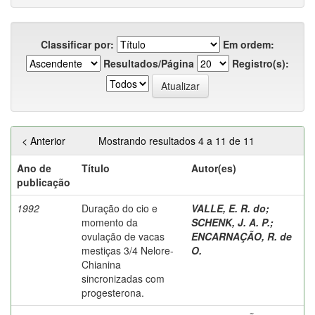
Classificar por:
Em ordem:
Resultados/Página
Registro(s):
< Anterior
Mostrando resultados 4 a 11 de 11
Ano de
Título
Autor(es)
publicação
1992
Duração do cio e
VALLE, E. R. do
;
momento da
SCHENK, J. A. P.
;
ovulação de vacas
ENCARNAÇÃO, R. de
mestiças 3/4 Nelore-
O.
Chianina
sincronizadas com
progesterona.