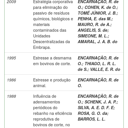
2009
Estratégia corporativa
ENCARNAÇÃO, R. de
para eliminação do
O.
;
COHEN, K. de O.
;
passivo de resíduos
TOMÉ JÚNIOR, J. B.
;
químicos, biológicos e
PENHA, E. das M.
;
materiais
MAURO, R. de A.
;
contaminados das
ANGELIS, S. de
;
Unidades
SIMEONE, M. L.
;
Descentralizadas da
AMARAL, J. A. B. do
Embrapa.
1995
Estresse a desmama
ENCARNAÇÃO, R. de
em bovinos de corte.
O.
;
THIAGO, L. R. L.
de S.
;
VALLE, E. R. do
1986
Estresse e produção
ENCARNAÇÃO, R. de
animal.
O.
1988
Influência de
ENCARNAÇÃO, R. de
adensamentos
O.
;
SCHENK, J. A. P.
;
periódicos do
SILVA, A. E. D. F. E
;
rebanho na eficiência
ROSA, G. O. da
;
reprodutiva de
BARROS, L. L.
bovinos de corte, no