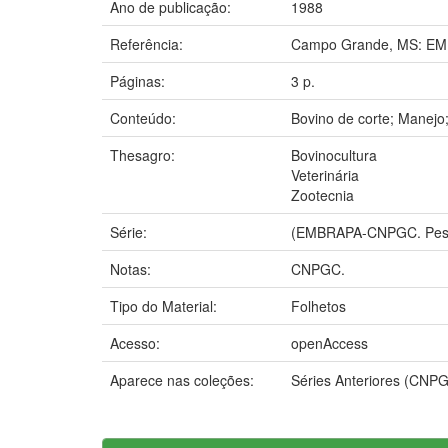
Ano de publicação:
1988
Referência:
Campo Grande, MS: EM
Páginas:
3 p.
Conteúdo:
Bovino de corte; Manejo;
Thesagro:
Bovinocultura
Veterinária
Zootecnia
Série:
(EMBRAPA-CNPGC. Pesq
Notas:
CNPGC.
Tipo do Material:
Folhetos
Acesso:
openAccess
Aparece nas coleções:
Séries Anteriores (CNP