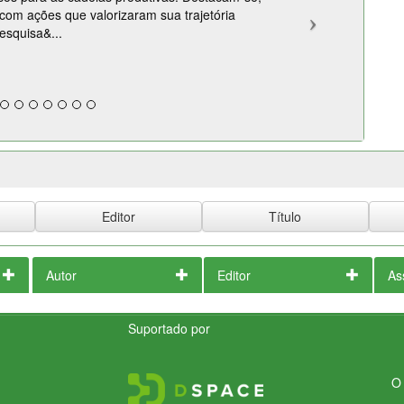
com ações que valorizaram sua trajetória
pesquisa&...
Autor
Editor
As
Suportado por
O 