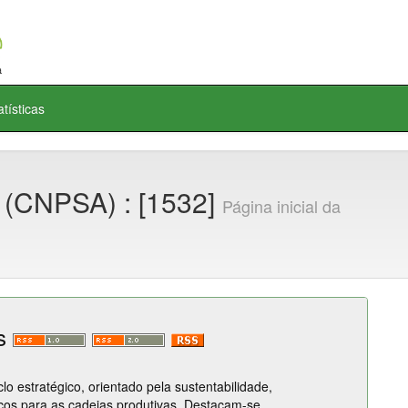
atísticas
 (CNPSA) : [1532]
Página inicial da
os
o estratégico, orientado pela sustentabilidade,
icos para as cadeias produtivas. Destacam-se,