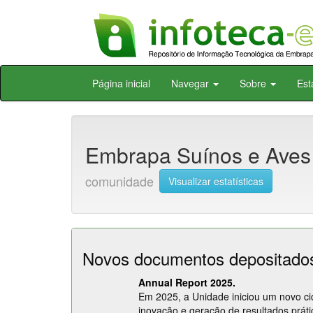
Skip
Página inicial
Navegar
Sobre
Est
navigation
Embrapa Suínos e Aves
comunidade
Visualizar estatísticas
Novos documentos depositad
Annual Report 2025.
Em 2025, a Unidade iniciou um novo cicl
inovação e geração de resultados prát