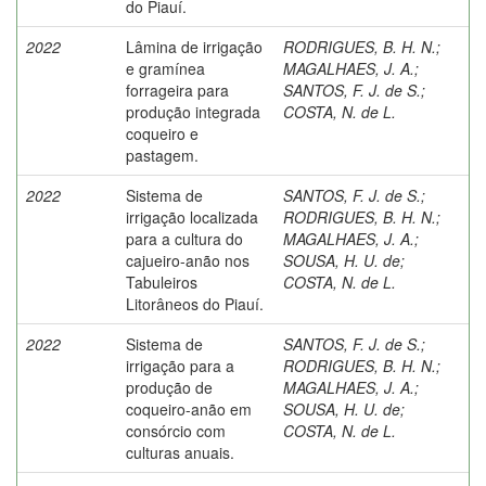
do Piauí.
2022
Lâmina de irrigação
RODRIGUES, B. H. N.
;
e gramínea
MAGALHAES, J. A.
;
forrageira para
SANTOS, F. J. de S.
;
produção integrada
COSTA, N. de L.
coqueiro e
pastagem.
2022
Sistema de
SANTOS, F. J. de S.
;
irrigação localizada
RODRIGUES, B. H. N.
;
para a cultura do
MAGALHAES, J. A.
;
cajueiro-anão nos
SOUSA, H. U. de
;
Tabuleiros
COSTA, N. de L.
Litorâneos do Piauí.
2022
Sistema de
SANTOS, F. J. de S.
;
irrigação para a
RODRIGUES, B. H. N.
;
produção de
MAGALHAES, J. A.
;
coqueiro-anão em
SOUSA, H. U. de
;
consórcio com
COSTA, N. de L.
culturas anuais.