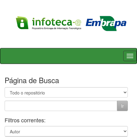
Skip
navigation
Página de Busca
Filtros correntes: