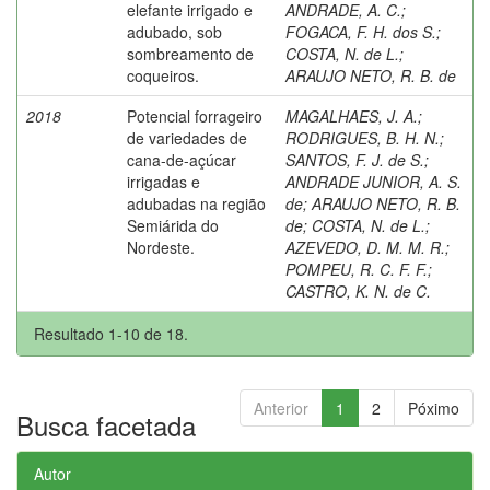
elefante irrigado e
ANDRADE, A. C.
;
adubado, sob
FOGACA, F. H. dos S.
;
sombreamento de
COSTA, N. de L.
;
coqueiros.
ARAUJO NETO, R. B. de
2018
Potencial forrageiro
MAGALHAES, J. A.
;
de variedades de
RODRIGUES, B. H. N.
;
cana-de-açúcar
SANTOS, F. J. de S.
;
irrigadas e
ANDRADE JUNIOR, A. S.
adubadas na região
de
;
ARAUJO NETO, R. B.
Semiárida do
de
;
COSTA, N. de L.
;
Nordeste.
AZEVEDO, D. M. M. R.
;
POMPEU, R. C. F. F.
;
CASTRO, K. N. de C.
Resultado 1-10 de 18.
Anterior
1
2
Póximo
Busca facetada
Autor