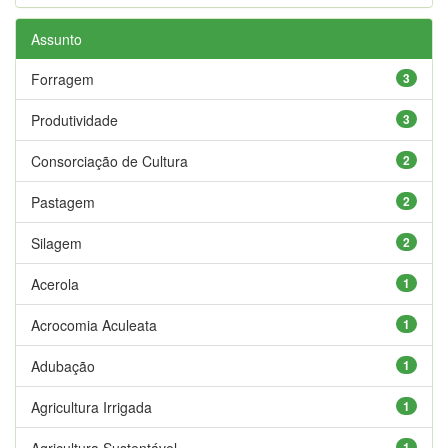
Assunto
Forragem
3
Produtividade
3
Consorciação de Cultura
2
Pastagem
2
Silagem
2
Acerola
1
Acrocomia Aculeata
1
Adubação
1
Agricultura Irrigada
1
Agricultura Sustentável
1