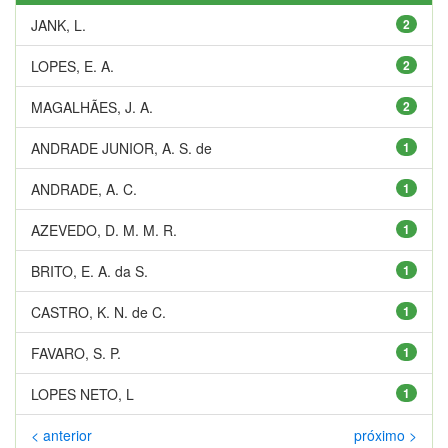
JANK, L.
2
LOPES, E. A.
2
MAGALHÃES, J. A.
2
ANDRADE JUNIOR, A. S. de
1
ANDRADE, A. C.
1
AZEVEDO, D. M. M. R.
1
BRITO, E. A. da S.
1
CASTRO, K. N. de C.
1
FAVARO, S. P.
1
LOPES NETO, L
1
< anterior
próximo >