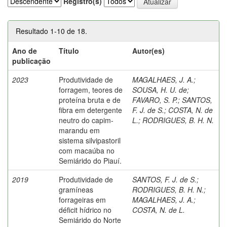
Registro(s)
Resultado 1-10 de 18.
Ano de
Título
Autor(es)
publicação
2023
Produtividade de
MAGALHAES, J. A.
;
forragem, teores de
SOUSA, H. U. de
;
proteína bruta e de
FAVARO, S. P.
;
SANTOS,
fibra em detergente
F. J. de S.
;
COSTA, N. de
neutro do capim-
L.
;
RODRIGUES, B. H. N.
marandu em
sistema silvipastoril
com macaúba no
Semiárido do Piauí.
2019
Produtividade de
SANTOS, F. J. de S.
;
gramíneas
RODRIGUES, B. H. N.
;
forrageiras em
MAGALHAES, J. A.
;
déficit hídrico no
COSTA, N. de L.
Semiárido do Norte