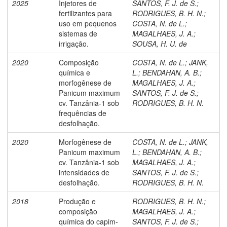
2025
Injetores de
SANTOS, F. J. de S.
;
fertilizantes para
RODRIGUES, B. H. N.
;
uso em pequenos
COSTA, N. de L.
;
sistemas de
MAGALHAES, J. A.
;
irrigação.
SOUSA, H. U. de
2020
Composição
COSTA, N. de L.
;
JANK,
química e
L.
;
BENDAHAN, A. B.
;
morfogênese de
MAGALHAES, J. A.
;
Panicum maximum
SANTOS, F. J. de S.
;
cv. Tanzânia-1 sob
RODRIGUES, B. H. N.
frequências de
desfolhação.
2020
Morfogênese de
COSTA, N. de L.
;
JANK,
Panicum maximum
L.
;
BENDAHAN, A. B.
;
cv. Tanzânia-1 sob
MAGALHAES, J. A.
;
intensidades de
SANTOS, F. J. de S.
;
desfolhação.
RODRIGUES, B. H. N.
2018
Produção e
RODRIGUES, B. H. N.
;
composição
MAGALHAES, J. A.
;
química do capim-
SANTOS, F. J. de S.
;