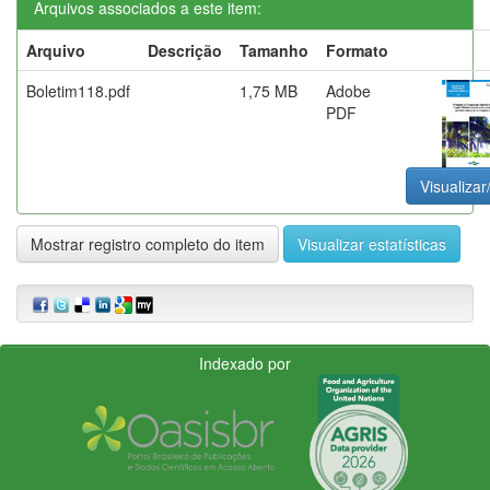
Arquivos associados a este item:
Arquivo
Descrição
Tamanho
Formato
Boletim118.pdf
1,75 MB
Adobe
PDF
Visualizar
Mostrar registro completo do item
Visualizar estatísticas
Indexado por