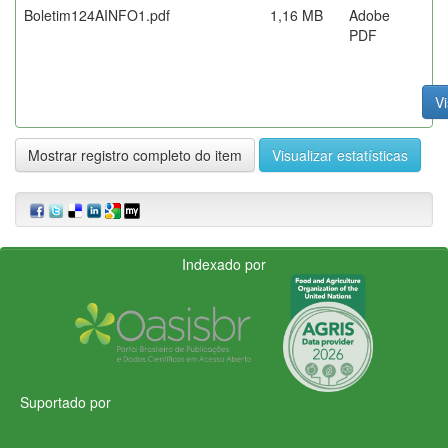
Boletim124AINFO1.pdf
1,16 MB
Adobe
PDF
Vi
Mostrar registro completo do item
Visualizar estatísticas
Indexado por
Suportado por