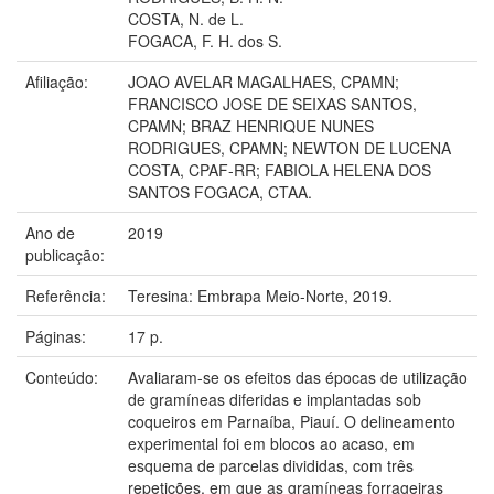
COSTA, N. de L.
FOGACA, F. H. dos S.
Afiliação:
JOAO AVELAR MAGALHAES, CPAMN;
FRANCISCO JOSE DE SEIXAS SANTOS,
CPAMN; BRAZ HENRIQUE NUNES
RODRIGUES, CPAMN; NEWTON DE LUCENA
COSTA, CPAF-RR; FABIOLA HELENA DOS
SANTOS FOGACA, CTAA.
Ano de
2019
publicação:
Referência:
Teresina: Embrapa Meio-Norte, 2019.
Páginas:
17 p.
Conteúdo:
Avaliaram-se os efeitos das épocas de utilização
de gramíneas diferidas e implantadas sob
coqueiros em Parnaíba, Piauí. O delineamento
experimental foi em blocos ao acaso, em
esquema de parcelas divididas, com três
repetições, em que as gramíneas forrageiras