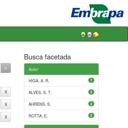
Busca facetada
Autor
HIGA, A. R.
7
ALVES, S. T.
3
AHRENS, S.
2
ROTTA, E.
2