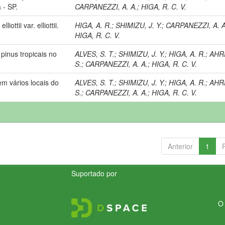
 - SP.
CARPANEZZI, A. A.
;
HIGA, R. C. V.
ottii var. elliottii.
HIGA, A. R.
;
SHIMIZU, J. Y.
;
CARPANEZZI, A. A
HIGA, R. C. V.
pinus tropicais no
ALVES, S. T.
;
SHIMIZU, J. Y.
;
HIGA, A. R.
;
AHR
S.
;
CARPANEZZI, A. A.
;
HIGA, R. C. V.
m vários locais do
ALVES, S. T.
;
SHIMIZU, J. Y.
;
HIGA, A. R.
;
AHR
S.
;
CARPANEZZI, A. A.
;
HIGA, R. C. V.
Anterior
1
Suportado por
O 