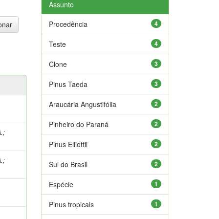
Assunto
Procedência
4
Teste
4
Clone
3
Pinus Taeda
3
Araucária Angustifólia
2
Pinheiro do Paraná
2
.
;
Pinus Elliottii
2
.
;
Sul do Brasil
2
Espécie
1
Pinus tropicais
1