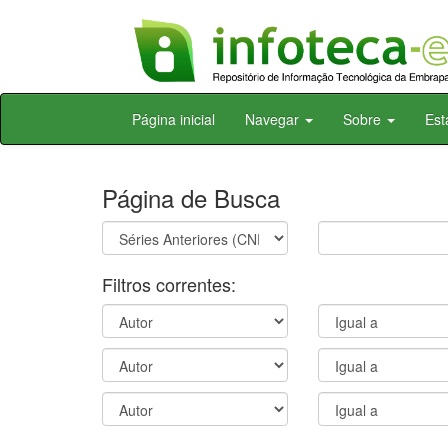
Skip
Página inicial
Navegar
Sobre
Est
navigation
Página de Busca
Filtros correntes: