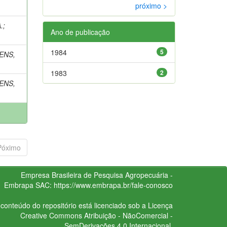
próximo >
.
;
Ano de publicação
1984
5
ENS,
1983
2
ENS,
Póximo
Empresa Brasileira de Pesquisa Agropecuária -
Embrapa
SAC:
https://www.embrapa.br/fale-conosco
conteúdo do repositório está licenciado sob a Licença
Creative Commons
Atribuição - NãoComercial -
SemDerivações 4.0 Internacional.