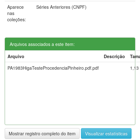
Aparece
Séries Anteriores (CNPF)
nas
coleções:
Arquivos associados a este item:
Arquivo
Descrição
Tam
PA1983HigaTesteProcedenciaPinheiro.pdf.pdf
1,13
Mostrar registro completo do item
Visualizar estatísticas