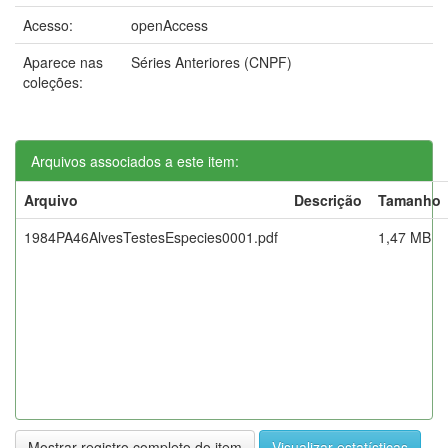
Acesso:
openAccess
Aparece nas
Séries Anteriores (CNPF)
coleções:
Arquivos associados a este item:
Arquivo
Descrição
Tamanho
1984PA46AlvesTestesEspecies0001.pdf
1,47 MB
Mostrar registro completo do item
Visualizar estatísticas