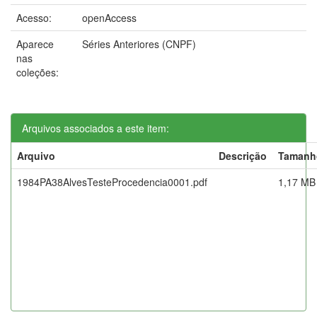
Acesso:
openAccess
Aparece
Séries Anteriores (CNPF)
nas
coleções:
Arquivos associados a este item:
Arquivo
Descrição
Tamanh
1984PA38AlvesTesteProcedencia0001.pdf
1,17 MB