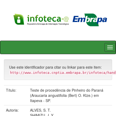
Skip
navigation
Use este identificador para citar ou linkar para este item:
http://www.infoteca.cnptia.embrapa.br/infoteca/hand
Título:
Teste de procedência de Pinheiro do Paraná
(Araucaria angustifolia (Bert) O. Ktze.) em
Itapeva - SP.
Autoria:
ALVES, S. T.
SHIMIZU, J. Y.