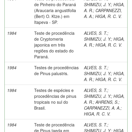
de Pinheiro do Paraná
SHIMIZU, J. Y.
;
HIGA,
(Araucaria angustifolia
A. R.
;
CARPANEZZI,
(Bert) O. Ktze.) em
A. A.
;
HIGA, R. C. V.
Itapeva - SP.
1984
Teste de procedência
ALVES, S. T.
;
de Cryptomeria
SHIMIZU, J. Y.
;
HIGA,
japonica em três
A. R.
;
HIGA, R. C. V.
regiões do estado do
Paraná.
1984
Testes de procedências
ALVES, S. T.
;
de Pinus palustris.
SHIMIZU, J. Y.
;
HIGA,
A. R.
;
HIGA, R. C. V.
1984
Testes de espécies e
ALVES, S. T.
;
procedências de pinus
SHIMIZU, J. Y.
;
HIGA,
tropicais no sul do
A. R.
;
AHRENS, S.
;
Brasil.
CARPANEZZI, A. A.
;
HIGA, R. C. V.
1984
Teste de procedência
ALVES, S. T.
;
de Pinus taeda em
SHIMIZU, J. Y.
;
HIGA,