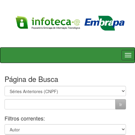
Skip
navigation
Página de Busca
Filtros correntes: