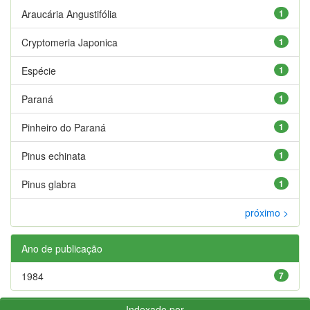
Araucária Angustifólia
1
Cryptomeria Japonica
1
Espécie
1
Paraná
1
Pinheiro do Paraná
1
Pinus echinata
1
Pinus glabra
1
próximo >
Ano de publicação
1984
7
Indexado por