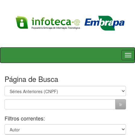
Skip
navigation
Página de Busca
Filtros correntes: