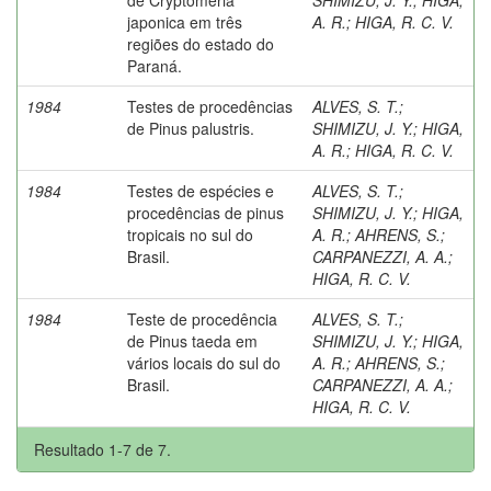
japonica em três
A. R.
;
HIGA, R. C. V.
regiões do estado do
Paraná.
1984
Testes de procedências
ALVES, S. T.
;
de Pinus palustris.
SHIMIZU, J. Y.
;
HIGA,
A. R.
;
HIGA, R. C. V.
1984
Testes de espécies e
ALVES, S. T.
;
procedências de pinus
SHIMIZU, J. Y.
;
HIGA,
tropicais no sul do
A. R.
;
AHRENS, S.
;
Brasil.
CARPANEZZI, A. A.
;
HIGA, R. C. V.
1984
Teste de procedência
ALVES, S. T.
;
de Pinus taeda em
SHIMIZU, J. Y.
;
HIGA,
vários locais do sul do
A. R.
;
AHRENS, S.
;
Brasil.
CARPANEZZI, A. A.
;
HIGA, R. C. V.
Resultado 1-7 de 7.