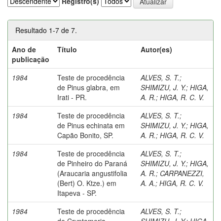
Registro(s)
Resultado 1-7 de 7.
Ano de
Título
Autor(es)
publicação
1984
Teste de procedência
ALVES, S. T.
;
de Pinus glabra, em
SHIMIZU, J. Y.
;
HIGA,
Irati - PR.
A. R.
;
HIGA, R. C. V.
1984
Teste de procedência
ALVES, S. T.
;
de Pinus echinata em
SHIMIZU, J. Y.
;
HIGA,
Capão Bonito, SP.
A. R.
;
HIGA, R. C. V.
1984
Teste de procedência
ALVES, S. T.
;
de Pinheiro do Paraná
SHIMIZU, J. Y.
;
HIGA,
(Araucaria angustifolia
A. R.
;
CARPANEZZI,
(Bert) O. Ktze.) em
A. A.
;
HIGA, R. C. V.
Itapeva - SP.
1984
Teste de procedência
ALVES, S. T.
;
de Cryptomeria
SHIMIZU, J. Y.
;
HIGA,