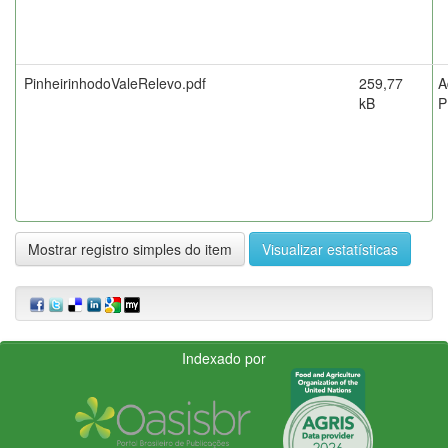
PinheirinhodoValeRelevo.pdf
259,77
A
kB
P
Mostrar registro simples do item
Visualizar estatísticas
Indexado por