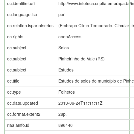
dc.identifier.uri
http://www.infoteca.cnptia.embrapa.br/
dc.language.iso
por
dc.relation.ispartofseries
(Embrapa Clima Temperado. Circular té
dc.rights
openAccess
dc.subject
Solos
dc.subject
Pinheirinho do Vale (RS)
dc.subject
Estudos
dc.title
Estudos de solos do município de Pinhe
dc.type
Folhetos
dc.date.updated
2013-06-24T11:11:11Z
dc.format.extent2
28p.
riaa.ainfo.id
896440