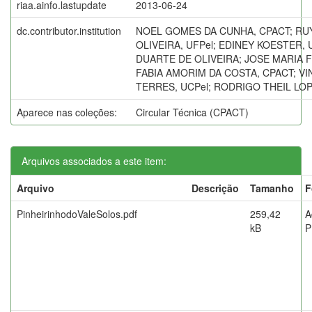
riaa.ainfo.lastupdate
2013-06-24
dc.contributor.institution
NOEL GOMES DA CUNHA, CPACT; RU
OLIVEIRA, UFPel; EDINEY KOESTER,
DUARTE DE OLIVEIRA; JOSE MARIA FI
FABIA AMORIM DA COSTA, CPACT; VI
TERRES, UCPel; RODRIGO THEIL LOP
Aparece nas coleções:
Circular Técnica (CPACT)
Arquivos associados a este item:
Arquivo
Descrição
Tamanho
F
PinheirinhodoValeSolos.pdf
259,42
A
kB
P