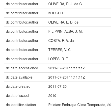
dc.contributor.author
OLIVEIRA, R. J. da C.
dc.contributor.author
KOESTER, E.
dc.contributor.author
OLIVEIRA, L. D. de
dc.contributor.author
FILIPPINI ALBA, J. M.
dc.contributor.author
COSTA, F. A. da
dc.contributor.author
TERRES, V. C.
dc.contributor.author
LOPES, R. T.
dc.date.accessioned
2011-07-20T11:11:11Z
dc.date.available
2011-07-20T11:11:11Z
dc.date.created
2011-07-20
dc.date.issued
2010
dc.identifier.citation
Pelotas: Embrapa Clima Temperado, 20