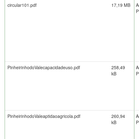
circular101.pdf
17,19 MB
A
P
PinheirinhodoValecapacidadeuso.pdf
258,49
A
kB
P
PinheirinhodoValeaptidaoagricola.pdf
260,94
A
kB
P