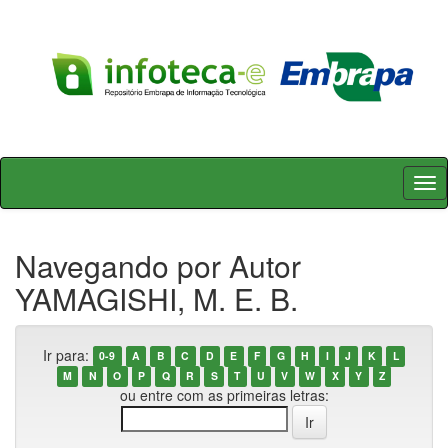
Skip
navigation
Navegando por Autor
YAMAGISHI, M. E. B.
Ir para:
0-9
A
B
C
D
E
F
G
H
I
J
K
L
M
N
O
P
Q
R
S
T
U
V
W
X
Y
Z
ou entre com as primeiras letras: