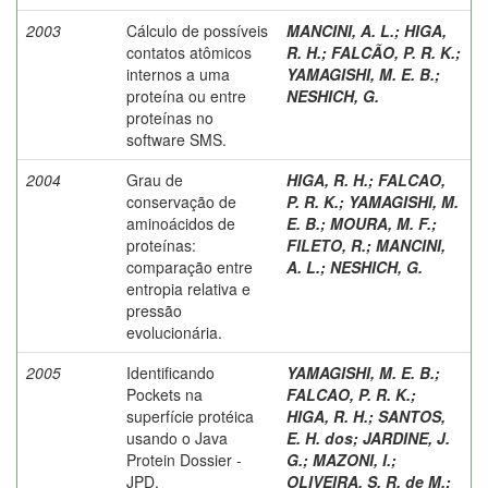
2003
Cálculo de possíveis
MANCINI, A. L.
;
HIGA,
contatos atômicos
R. H.
;
FALCÃO, P. R. K.
;
internos a uma
YAMAGISHI, M. E. B.
;
proteína ou entre
NESHICH, G.
proteínas no
software SMS.
2004
Grau de
HIGA, R. H.
;
FALCAO,
conservação de
P. R. K.
;
YAMAGISHI, M.
aminoácidos de
E. B.
;
MOURA, M. F.
;
proteínas:
FILETO, R.
;
MANCINI,
comparação entre
A. L.
;
NESHICH, G.
entropia relativa e
pressão
evolucionária.
2005
Identificando
YAMAGISHI, M. E. B.
;
Pockets na
FALCAO, P. R. K.
;
superfície protéica
HIGA, R. H.
;
SANTOS,
usando o Java
E. H. dos
;
JARDINE, J.
Protein Dossier -
G.
;
MAZONI, I.
;
JPD.
OLIVEIRA, S. R. de M.
;