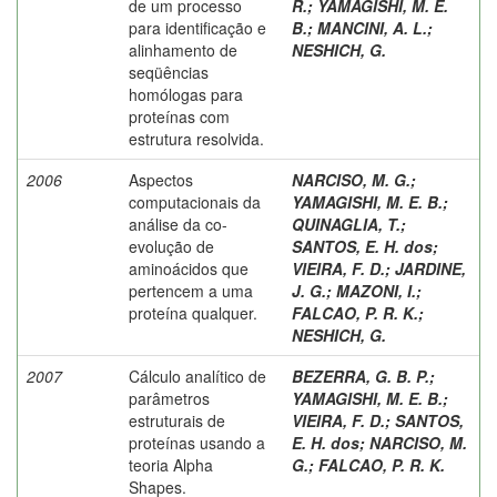
de um processo
R.
;
YAMAGISHI, M. E.
para identificação e
B.
;
MANCINI, A. L.
;
alinhamento de
NESHICH, G.
seqüências
homólogas para
proteínas com
estrutura resolvida.
2006
Aspectos
NARCISO, M. G.
;
computacionais da
YAMAGISHI, M. E. B.
;
análise da co-
QUINAGLIA, T.
;
evolução de
SANTOS, E. H. dos
;
aminoácidos que
VIEIRA, F. D.
;
JARDINE,
pertencem a uma
J. G.
;
MAZONI, I.
;
proteína qualquer.
FALCAO, P. R. K.
;
NESHICH, G.
2007
Cálculo analítico de
BEZERRA, G. B. P.
;
parâmetros
YAMAGISHI, M. E. B.
;
estruturais de
VIEIRA, F. D.
;
SANTOS,
proteínas usando a
E. H. dos
;
NARCISO, M.
teoria Alpha
G.
;
FALCAO, P. R. K.
Shapes.