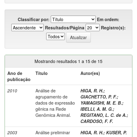
Classificar por:
Em ordem:
Resultados/Página
Registro(s):
Mostrando resultados 1 a 15 de 15
Ano de
Título
Autor(es)
publicação
2010
Análise de
HIGA, R. H.
;
agrupamento de
GIACHETTO, P. F.
;
dados de expressão
YAMAGISHI, M. E. B.
;
gênica na Rede
IBELLI, A. M. G.
;
Genômica Animal.
REGITANO, L. C. de A.
;
CARDOSO, F. F.
2003
Análise preliminar
HIGA, R. H.
;
KUSER, P.