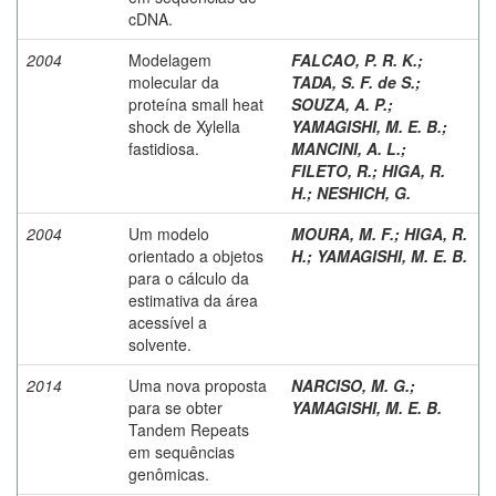
cDNA.
2004
Modelagem
FALCAO, P. R. K.
;
molecular da
TADA, S. F. de S.
;
proteína small heat
SOUZA, A. P.
;
shock de Xylella
YAMAGISHI, M. E. B.
;
fastidiosa.
MANCINI, A. L.
;
FILETO, R.
;
HIGA, R.
H.
;
NESHICH, G.
2004
Um modelo
MOURA, M. F.
;
HIGA, R.
orientado a objetos
H.
;
YAMAGISHI, M. E. B.
para o cálculo da
estimativa da área
acessível a
solvente.
2014
Uma nova proposta
NARCISO, M. G.
;
para se obter
YAMAGISHI, M. E. B.
Tandem Repeats
em sequências
genômicas.