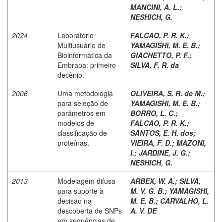
MANCINI, A. L.
;
NESHICH, G.
2024
Laboratório
FALCAO, P. R. K.
;
Multiusuário de
YAMAGISHI, M. E. B.
;
Bioinformática da
GIACHETTO, P. F.
;
Embrapa: primeiro
SILVA, F. R. da
decênio.
2006
Uma metodologia
OLIVEIRA, S. R. de M.
;
para seleção de
YAMAGISHI, M. E. B.
;
parâmetros em
BORRO, L. C.
;
modelos de
FALCAO, P. R. K.
;
classificação de
SANTOS, E. H. dos
;
proteínas.
VIEIRA, F. D.
;
MAZONI,
I.
;
JARDINE, J. G.
;
NESHICH, G.
2013
Modelagem difusa
ARBEX, W. A.
;
SILVA,
para suporte à
M. V. G. B.
;
YAMAGISHI,
decisão na
M. E. B.
;
CARVALHO, L.
descoberta de SNPs
A. V. DE
em sequências de