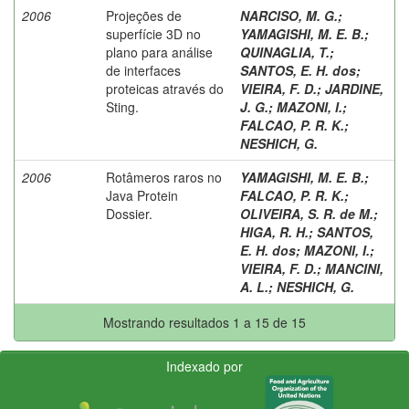
2006
Projeções de
NARCISO, M. G.
;
superfície 3D no
YAMAGISHI, M. E. B.
;
plano para análise
QUINAGLIA, T.
;
de interfaces
SANTOS, E. H. dos
;
proteicas através do
VIEIRA, F. D.
;
JARDINE,
Sting.
J. G.
;
MAZONI, I.
;
FALCAO, P. R. K.
;
NESHICH, G.
2006
Rotâmeros raros no
YAMAGISHI, M. E. B.
;
Java Protein
FALCAO, P. R. K.
;
Dossier.
OLIVEIRA, S. R. de M.
;
HIGA, R. H.
;
SANTOS,
E. H. dos
;
MAZONI, I.
;
VIEIRA, F. D.
;
MANCINI,
A. L.
;
NESHICH, G.
Mostrando resultados 1 a 15 de 15
Indexado por