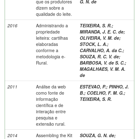
que os produtores
G. N. de
dizem sobre a
qualidade do leite.
2016
Administrando a
TEIXEIRA, S. R.
;
propriedade
MIRANDA, J. E. C. de
;
leiteira: cartilhas
OLIVEIRA, V. M. de
;
elaboradas
STOCK, L. A.
;
conforme a
CARVALHO, A. da C.
;
metodologia e-
SOUZA, R. C. V. de
;
Rural.
BARBOSA, V. de S. C.
;
MAGALHAES, V. M. A.
de
2011
Análise da web
ESTEVAO, P.
;
PINHO, J.
como fonte de
B.
;
COELHO, F. M. G.
;
informação
TEIXEIRA, S. R.
científica e de
interação entre
pesquisa e
extensão rural.
2014
Assembling the Kit
SOUZA, G. N. de
;