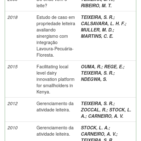
leite?
RIBEIRO, M. T.
2018
Estudo de caso em
TEIXEIRA, S. R.
;
propriedade leiteira
CALSAVARA, L. H. F.
;
avaliando
MULLER, M. D.
;
sinergismo com
MARTINS, C. E.
integração
Lavoura-Pecuária-
Floresta.
2015
Facilitating local
OUMA, R.
;
REGE, E.
;
level dairy
TEIXEIRA, S. R.
;
innovation platform
NDEGWA, S.
for smallholders in
Kenya.
2012
Gerenciamento da
TEIXEIRA, S. R.
;
atividade leiteira.
ZOCCAL, R.
;
STOCK, L.
A.
;
CARNEIRO, A. V.
2010
Gerenciamento da
STOCK, L. A.
;
atividade leiteira.
CARNEIRO, A. V.
;
TEIXEIRA, S. R.