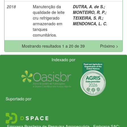
2018
Manutenção da
DUTRA, A. de S.
;
qualidade de leite
MONTEIRO, R. P.
;
cru refrigerado
TEIXEIRA, S. R.
;
armazenado em
MENDONCA, L. C.
tanques
comunitários.
Mostrando resultados 1 a 20 de 39
Próximo >
Indexado por
Suportado por
Empresa Brasileira de Pesquisa Agropecuária - Embrapa
SAC: