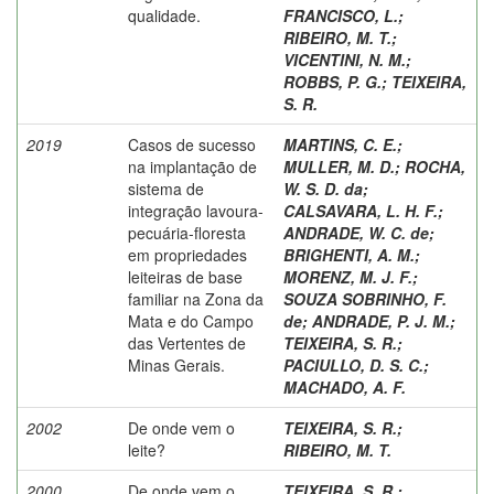
qualidade.
FRANCISCO, L.
;
RIBEIRO, M. T.
;
VICENTINI, N. M.
;
ROBBS, P. G.
;
TEIXEIRA,
S. R.
2019
Casos de sucesso
MARTINS, C. E.
;
na implantação de
MULLER, M. D.
;
ROCHA,
sistema de
W. S. D. da
;
integração lavoura-
CALSAVARA, L. H. F.
;
pecuária-floresta
ANDRADE, W. C. de
;
em propriedades
BRIGHENTI, A. M.
;
leiteiras de base
MORENZ, M. J. F.
;
familiar na Zona da
SOUZA SOBRINHO, F.
Mata e do Campo
de
;
ANDRADE, P. J. M.
;
das Vertentes de
TEIXEIRA, S. R.
;
Minas Gerais.
PACIULLO, D. S. C.
;
MACHADO, A. F.
2002
De onde vem o
TEIXEIRA, S. R.
;
leite?
RIBEIRO, M. T.
2000
De onde vem o
TEIXEIRA, S. R.
;