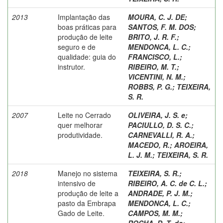
2013
Implantação das
MOURA, C. J. DE
;
boas práticas para
SANTOS, F. M. DOS
;
produção de leite
BRITO, J. R. F.
;
seguro e de
MENDONCA, L. C.
;
qualidade: guia do
FRANCISCO, L.
;
instrutor.
RIBEIRO, M. T.
;
VICENTINI, N. M.
;
ROBBS, P. G.
;
TEIXEIRA,
S. R.
2007
Leite no Cerrado
OLIVEIRA, J. S. e
;
quer melhorar
PACIULLO, D. S. C.
;
produtividade.
CARNEVALLI, R. A.
;
MACEDO, R.
;
AROEIRA,
L. J. M.
;
TEIXEIRA, S. R.
2018
Manejo no sistema
TEIXEIRA, S. R.
;
intensivo de
RIBEIRO, A. C. de C. L.
;
produção de leite a
ANDRADE, P. J. M.
;
pasto da Embrapa
MENDONCA, L. C.
;
Gado de Leite.
CAMPOS, M. M.
;
ROCHA, D. T. da
;