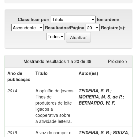
Classificar por:
Em ordem:
Resultados/Página
Registro(s):
Mostrando resultados 1 a 20 de 39
Próximo >
Ano de
Título
Autor(es)
publicação
2014
A opinião de jovens
TEIXEIRA, S. R.
;
filhos de
MOREIRA, M. S. de P.
;
produtores de leite
BERNARDO, W. F.
ligados a
cooperativa sobre
a atividade leiteira.
2019
A voz do campo: o
TEIXEIRA, S. R.
;
SOUZA,