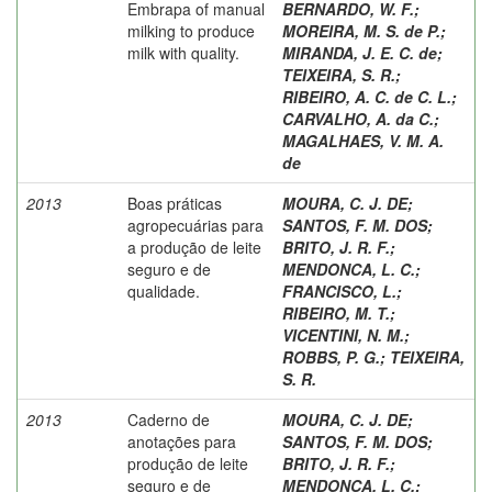
Embrapa of manual
BERNARDO, W. F.
;
milking to produce
MOREIRA, M. S. de P.
;
milk with quality.
MIRANDA, J. E. C. de
;
TEIXEIRA, S. R.
;
RIBEIRO, A. C. de C. L.
;
CARVALHO, A. da C.
;
MAGALHAES, V. M. A.
de
2013
Boas práticas
MOURA, C. J. DE
;
agropecuárias para
SANTOS, F. M. DOS
;
a produção de leite
BRITO, J. R. F.
;
seguro e de
MENDONCA, L. C.
;
qualidade.
FRANCISCO, L.
;
RIBEIRO, M. T.
;
VICENTINI, N. M.
;
ROBBS, P. G.
;
TEIXEIRA,
S. R.
2013
Caderno de
MOURA, C. J. DE
;
anotações para
SANTOS, F. M. DOS
;
produção de leite
BRITO, J. R. F.
;
seguro e de
MENDONCA, L. C.
;