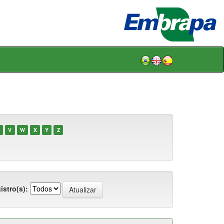
V
W
X
Y
Z
istro(s):