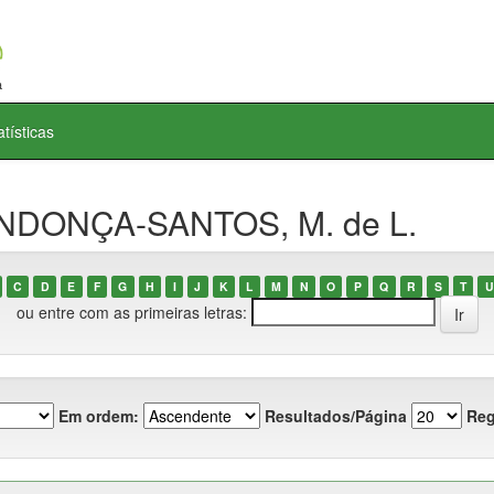
atísticas
ENDONÇA-SANTOS, M. de L.
C
D
E
F
G
H
I
J
K
L
M
N
O
P
Q
R
S
T
U
ou entre com as primeiras letras:
Em ordem:
Resultados/Página
Reg