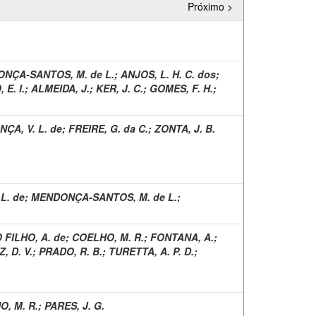
Próximo >
NÇA-SANTOS, M. de L.
;
ANJOS, L. H. C. dos
;
E. I.
;
ALMEIDA, J.
;
KER, J. C.
;
GOMES, F. H.
;
NÇA, V. L. de
;
FREIRE, G. da C.
;
ZONTA, J. B.
 L. de
;
MENDONÇA-SANTOS, M. de L.
;
FILHO, A. de
;
COELHO, M. R.
;
FONTANA, A.
;
, D. V.
;
PRADO, R. B.
;
TURETTA, A. P. D.
;
, M. R.
;
PARES, J. G.