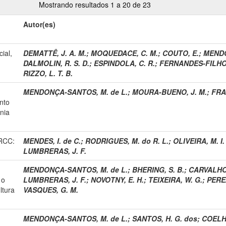
Mostrando resultados 1 a 20 de 23
Autor(es)
cial,
DEMATTÊ, J. A. M.
;
MOQUEDACE, C. M.
;
COUTO, E.
;
MENDO
DALMOLIN, R. S. D.
;
ESPINDOLA, C. R.
;
FERNANDES-FILHO, 
RIZZO, L. T. B.
MENDONÇA-SANTOS, M. de L.
;
MOURA-BUENO, J. M.
;
FRA
nto
nia
 RCC:
MENDES, I. de C.
;
RODRIGUES, M. do R. L.
;
OLIVEIRA, M. I.
LUMBRERAS, J. F.
MENDONÇA-SANTOS, M. de L.
;
BHERING, S. B.
;
CARVALHO 
 o
LUMBRERAS, J. F.
;
NOVOTNY, E. H.
;
TEIXEIRA, W. G.
;
PEREZ
ltura
VASQUES, G. M.
MENDONÇA-SANTOS, M. de L.
;
SANTOS, H. G. dos
;
COELHO