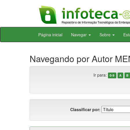
Skip
Página inicial
Navegar
Sobre
Est
navigation
Navegando por Autor M
Ir para:
0-9
A
B
Classificar por: