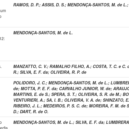
RAMOS, D. P.
;
ASSIS, D. S.
;
MENDONÇA-SANTOS, M. de L.
: um
o
MENDONÇA-SANTOS, M. de L.
12:
.
MANZATTO, C. V.
;
RAMALHO FILHO, A.
;
COSTA, T. C. e C. 
R.
;
SILVA, E. F. da
;
OLIVEIRA, R. P. de
POLIDORO, J. C.
;
MENDONÇA-SANTOS, M. de L.
;
LUMBRERA
de
;
MOTTA, P. E. F. da
;
CARVALHO JUNIOR, W. de
;
ARAUJO 
MARTINS, E. de S.
;
SPERA, S. T.
;
OLIVEIRA, S. R. de M.
;
BOL
VENTURIERI, A.
;
SA, I. B.
;
OLIVEIRA, V. A. de
;
SHINZATO, E
RIBEIRO, J. L.
;
MEDEIROS, P. S. C. de
;
MOREIRA, F. M. de S
D.
;
DART, R. de O.
o
MENDONÇA-SANTOS, M. de L.
;
SILVA, E. F. da
;
LUMBRERAS,
rfis