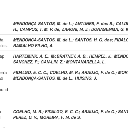
MENDONÇA-SANTOS, M. de L.
;
ANTUNES, F. dos S.
;
CALDE
H.
;
CAMPOS, T. M. P. de
;
ZARONI, M. J.
;
DONAGEMMA, G. K
da
MENDONÇA-SANTOS, M. de L.
;
SANTOS, H. G. dos
;
FIDALG
olos.
RAMALHO FILHO, A.
map
HARTEMINK, A. E.
;
McBRATNEY, A. B.
;
HEMPEL, J.
;
MENDO
SANCHEZ, P.
;
GAN-LIN, Z.
;
MONTANARELLA, L.
erra
FIDALGO, E. C. C.
;
COELHO, M. R.
;
ARAUJO, F. de O.
;
MORE
ao
MENDONÇA-SANTOS, M. de L.
;
HUISING, J.
ound
a-
COELHO, M. R.
;
FIDALGO, E. C. C.
;
ARAUJO, F. de O.
;
SANT
l
PEREZ, D. V.
;
MOREIRA, F. M. de S.