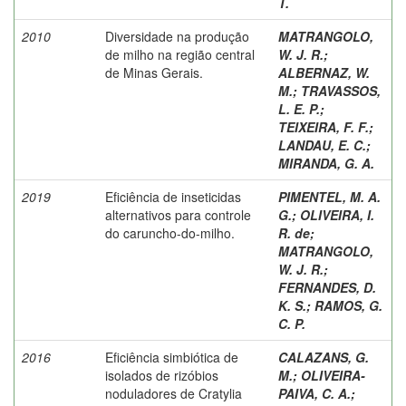
T.
2010
Diversidade na produção
MATRANGOLO,
de milho na região central
W. J. R.
;
de Minas Gerais.
ALBERNAZ, W.
M.
;
TRAVASSOS,
L. E. P.
;
TEIXEIRA, F. F.
;
LANDAU, E. C.
;
MIRANDA, G. A.
2019
Eficiência de inseticidas
PIMENTEL, M. A.
alternativos para controle
G.
;
OLIVEIRA, I.
do caruncho-do-milho.
R. de
;
MATRANGOLO,
W. J. R.
;
FERNANDES, D.
K. S.
;
RAMOS, G.
C. P.
2016
Eficiência simbiótica de
CALAZANS, G.
isolados de rizóbios
M.
;
OLIVEIRA-
noduladores de Cratylia
PAIVA, C. A.
;