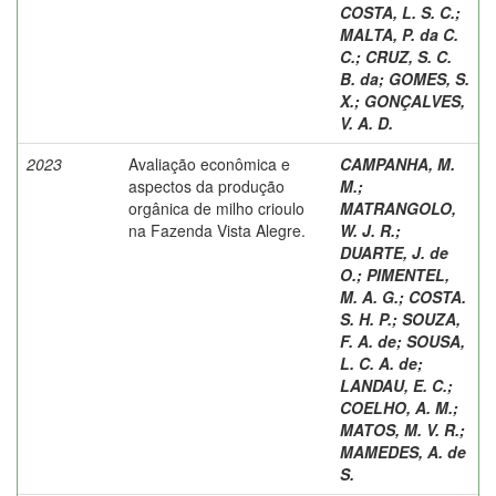
COSTA, L. S. C.
;
MALTA, P. da C.
C.
;
CRUZ, S. C.
B. da
;
GOMES, S.
X.
;
GONÇALVES,
V. A. D.
2023
Avaliação econômica e
CAMPANHA, M.
aspectos da produção
M.
;
orgânica de milho crioulo
MATRANGOLO,
na Fazenda Vista Alegre.
W. J. R.
;
DUARTE, J. de
O.
;
PIMENTEL,
M. A. G.
;
COSTA.
S. H. P.
;
SOUZA,
F. A. de
;
SOUSA,
L. C. A. de
;
LANDAU, E. C.
;
COELHO, A. M.
;
MATOS, M. V. R.
;
MAMEDES, A. de
S.