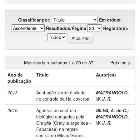
Classificar por:
Em ordem:
Resultados/Página
Registro(s):
Mostrando resultados 1 a 20 de 37
Próximo >
Ano de
Título
Autor(es)
publicação
2013
Adubação verde é aliada
MATRANGOLO,
no controle da Helicoverpa.
W. J. R.
2019
Agentes de controle
SILVA, A. de C.
;
biológico abrigados pela
MATRANGOLO,
Cratylia (Cratylia argentea -
W. J. R.
Fabaceae) na região
central de Minas Gerais.