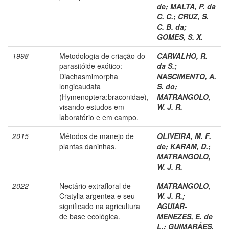
de
;
MALTA, P. da
C. C.
;
CRUZ, S.
C. B. da
;
GOMES, S. X.
1998
Metodologia de criação do
CARVALHO, R.
parasitóide exótico:
da S.
;
Diachasmimorpha
NASCIMENTO, A.
longicaudata
S. do
;
(Hymenoptera:braconidae),
MATRANGOLO,
visando estudos em
W. J. R.
laboratório e em campo.
2015
Métodos de manejo de
OLIVEIRA, M. F.
plantas daninhas.
de
;
KARAM, D.
;
MATRANGOLO,
W. J. R.
2022
Nectário extrafloral de
MATRANGOLO,
Cratylia argentea e seu
W. J. R.
;
significado na agricultura
AGUIAR-
de base ecológica.
MENEZES, E. de
L.
;
GUIMARÃES,