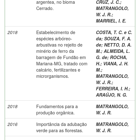
argentea, no bioma
CRUZ, J. C.
;
Cerrado.
MATRANGOLO,
W. J. R.
;
MARRIEL, I. E.
2018
Estabelecimento de
COSTA, T. C. e C.
espécies arbóreo-
da
;
SOUZA, F. A.
arbustivas no rejeito de
de
;
NETTO, D. A.
minério de ferro da
M.
;
ALMEIDA, L.
barragem de Fundão em
G. de
;
ROCHA,
Mariana-MG, tratado com
H.
;
VIANA, J. H.
calcário, fertilizantes e
M.
;
microrganismos.
MATRANGOLO,
W. J. R.
;
FERREIRA, I. H.
;
ARAÚJO, N. G.
2018
Fundamentos para a
MATRANGOLO,
produção orgânica.
W. J. R.
2016
Importância da adubação
MATRANGOLO,
verde para as florestas.
W. J. R.