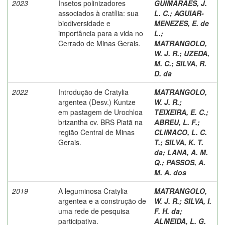
2023
Insetos polinizadores
GUIMARAES, J.
associados à cratília: sua
L. C.
;
AGUIAR-
biodiversidade e
MENEZES, E. de
importância para a vida no
L.
;
Cerrado de Minas Gerais.
MATRANGOLO,
W. J. R.
;
UZEDA,
M. C.
;
SILVA, R.
D. da
2022
Introdução de Cratylia
MATRANGOLO,
argentea (Desv.) Kuntze
W. J. R.
;
em pastagem de Urochloa
TEIXEIRA, E. C.
;
brizantha cv. BRS Piatã na
ABREU, L. F.
;
região Central de Minas
CLIMACO, L. C.
Gerais.
T.
;
SILVA, K. T.
da
;
LANA, A. M.
Q.
;
PASSOS, A.
M. A. dos
2019
A leguminosa Cratylia
MATRANGOLO,
argentea e a construção de
W. J. R.
;
SILVA, I.
uma rede de pesquisa
F. H. da
;
participativa.
ALMEIDA, L. G.