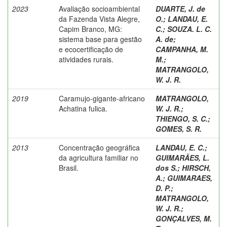
2023
Avaliação socioambiental
DUARTE, J. de
da Fazenda Vista Alegre,
O.
;
LANDAU, E.
Capim Branco, MG:
C.
;
SOUZA. L. C.
sistema base para gestão
A. de
;
e ecocertificação de
CAMPANHA, M.
atividades rurais.
M.
;
MATRANGOLO,
W. J. R.
2019
Caramujo-gigante-africano
MATRANGOLO,
Achatina fulica.
W. J. R.
;
THIENGO, S. C.
;
GOMES, S. R.
2013
Concentração geográfica
LANDAU, E. C.
;
da agricultura familiar no
GUIMARÃES, L.
Brasil.
dos S.
;
HIRSCH,
A.
;
GUIMARAES,
D. P.
;
MATRANGOLO,
W. J. R.
;
GONÇALVES, M.