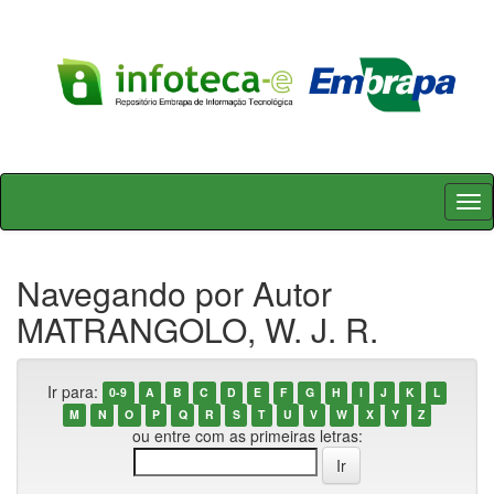
Skip
navigation
Navegando por Autor
MATRANGOLO, W. J. R.
Ir para:
0-9
A
B
C
D
E
F
G
H
I
J
K
L
M
N
O
P
Q
R
S
T
U
V
W
X
Y
Z
ou entre com as primeiras letras: