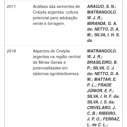
2011
Análises das sementes de
ARAÚJO, S. N.
;
Cratylia argentea: cultura
MATRANGOLO,
potencial para adubação
W. J. R.
;
verde e forragem.
MIRANDA, G. A.
de
;
NETTO, D. A.
M.
;
SILVA, I. H. S.
da
2018
Aspectos de Cratylia
MATRANGOLO,
argentea na região central
W. J. R.
;
de Minas Gerais e
BRASILEIRO, B.
potencialidades em
P.
;
SILVA, C. J.
sistemas agrobiodiversos.
da
;
NETTO, D. A.
M.
;
MATTAR, E.
P. L.
;
FRADE
JÚNIOR, E. F.
;
SILVA, I. H. F. da
;
SILVA, I. S. da
;
CRIVELARO, J.
C. B.
;
RIBEIRO,
J. P. O.
;
FERRAZ,
L. de C. L.
;