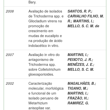
Bary.
2008
Avaliação de isolados
SANTOS, R. P.
;
de Trichoderma spp. e
CARVALHO FILHO, M.
Gliocladium virens na
R.
;
MARTINS, I.
;
promoção de
MELLO, S. C. M. de
crescimento em
mudas de eucalipto e
na produção de ácido
indolacético in vitro.
2007
Avaliação in vitro do
MARTINS, I.
;
antagonismo de
PEIXOTO, J. R.
;
Trichoderma spp.
MENÊZES, J. E.
;
sobre Colletotrichum
MELLO, S. C. M.
gloeosporioides.
2002
Caracterização
MAGALHÃES, B.
;
molecular, morfológica
TIGANO, M.
;
e funcional de um
MARTINS, I.
;
isolado peruano de
FRAZÃO, H.
;
Metarhizium
RAMIREZ, G.
anisopliae var.