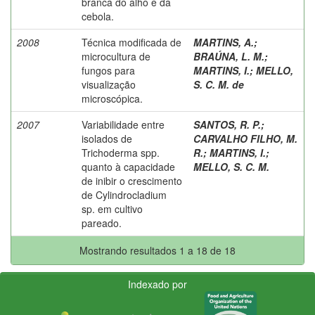
branca do alho e da
cebola.
2008
Técnica modificada de
MARTINS, A.
;
microcultura de
BRAÚNA, L. M.
;
fungos para
MARTINS, I.
;
MELLO,
visualização
S. C. M. de
microscópica.
2007
Variabilidade entre
SANTOS, R. P.
;
isolados de
CARVALHO FILHO, M.
Trichoderma spp.
R.
;
MARTINS, I.
;
quanto à capacidade
MELLO, S. C. M.
de inibir o crescimento
de Cylindrocladium
sp. em cultivo
pareado.
Mostrando resultados 1 a 18 de 18
Indexado por