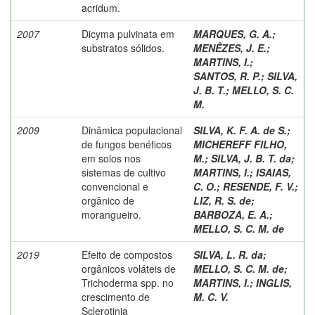
acridum.
2007
Dicyma pulvinata em
MARQUES, G. A.
;
substratos sólidos.
MENÊZES, J. E.
;
MARTINS, I.
;
SANTOS, R. P.
;
SILVA,
J. B. T.
;
MELLO, S. C.
M.
2009
Dinâmica populacional
SILVA, K. F. A. de S.
;
de fungos benéficos
MICHEREFF FILHO,
em solos nos
M.
;
SILVA, J. B. T. da
;
sistemas de cultivo
MARTINS, I.
;
ISAIAS,
convencional e
C. O.
;
RESENDE, F. V.
;
orgânico de
LIZ, R. S. de
;
morangueiro.
BARBOZA, E. A.
;
MELLO, S. C. M. de
2019
Efeito de compostos
SILVA, L. R. da
;
orgânicos voláteis de
MELLO, S. C. M. de
;
Trichoderma spp. no
MARTINS, I.
;
INGLIS,
crescimento de
M. C. V.
Sclerotinia