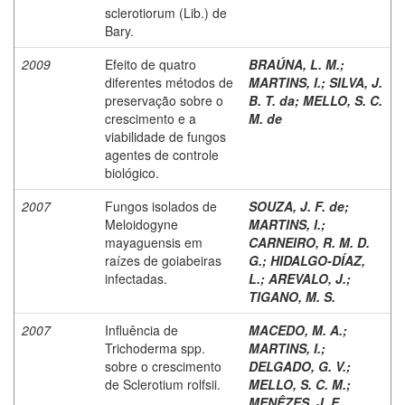
sclerotiorum (Lib.) de
Bary.
2009
Efeito de quatro
BRAÚNA, L. M.
;
diferentes métodos de
MARTINS, I.
;
SILVA, J.
preservação sobre o
B. T. da
;
MELLO, S. C.
crescimento e a
M. de
viabilidade de fungos
agentes de controle
biológico.
2007
Fungos isolados de
SOUZA, J. F. de
;
Meloidogyne
MARTINS, I.
;
mayaguensis em
CARNEIRO, R. M. D.
raízes de goiabeiras
G.
;
HIDALGO-DÍAZ,
infectadas.
L.
;
AREVALO, J.
;
TIGANO, M. S.
2007
Influência de
MACEDO, M. A.
;
Trichoderma spp.
MARTINS, I.
;
sobre o crescimento
DELGADO, G. V.
;
de Sclerotium rolfsii.
MELLO, S. C. M.
;
MENÊZES, J. E.