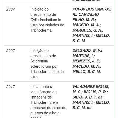
2007
Inibição do
POPOV DOS SANTOS,
crescimento de
R.
;
CARVALHO
Cylindrocladium in
FILHO, M. R.
;
vitro por isolados de
MACEDO, M. A.
;
Trichoderma.
MARQUES, G. A.
;
MARTINS, I.
;
MELLO,
S. C. M.
2007
Inibição do
DELGADO, G. V.
;
crescimento de
MARTINS, I.
;
Sclerotinia
MENÊZES, J. E
;
sclerotiorum por
MACEDO, M. A.
;
Trichoderma spp. in
MELLO, S. C. M.
vitro.
2017
Isolamento e
VALADARES-INGLIS,
identificação de
M. C.
;
INGLIS, P. W.
;
linhagens de
SILVA, J. B. T. da
;
Trichoderma em
MARTINS, I.
;
MELLO,
amostras de solos de
S. C. M. de
cultivos de alho e
cebola.