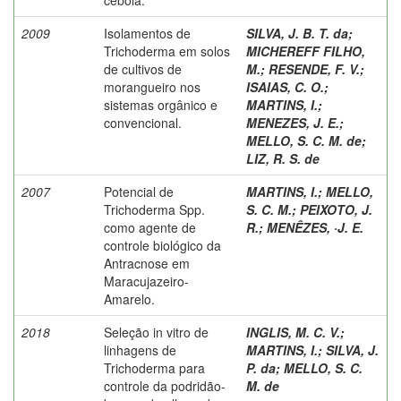
2009
Isolamentos de
SILVA, J. B. T. da
;
Trichoderma em solos
MICHEREFF FILHO,
de cultivos de
M.
;
RESENDE, F. V.
;
morangueiro nos
ISAIAS, C. O.
;
sistemas orgânico e
MARTINS, I.
;
convencional.
MENEZES, J. E.
;
MELLO, S. C. M. de
;
LIZ, R. S. de
2007
Potencial de
MARTINS, I.
;
MELLO,
Trichoderma Spp.
S. C. M.
;
PEIXOTO, J.
como agente de
R.
;
MENÊZES, ·J. E.
controle biológico da
Antracnose em
Maracujazeiro-
Amarelo.
2018
Seleção in vitro de
INGLIS, M. C. V.
;
linhagens de
MARTINS, I.
;
SILVA, J.
Trichoderma para
P. da
;
MELLO, S. C.
controle da podridão-
M. de