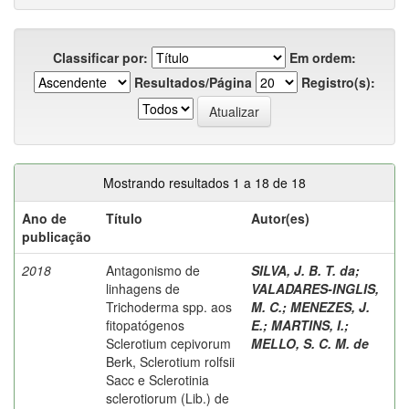
Classificar por:
Em ordem:
Resultados/Página
Registro(s):
Mostrando resultados 1 a 18 de 18
Ano de
Título
Autor(es)
publicação
2018
Antagonismo de
SILVA, J. B. T. da
;
linhagens de
VALADARES-INGLIS,
Trichoderma spp. aos
M. C.
;
MENEZES, J.
fitopatógenos
E.
;
MARTINS, I.
;
Sclerotium cepivorum
MELLO, S. C. M. de
Berk, Sclerotium rolfsii
Sacc e Sclerotinia
sclerotiorum (Lib.) de