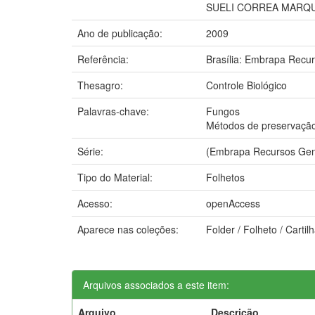
SUELI CORREA MARQU
Ano de publicação:
2009
Referência:
Brasília: Embrapa Recur
Thesagro:
Controle Biológico
Palavras-chave:
Fungos
Métodos de preservaçã
Série:
(Embrapa Recursos Genét
Tipo do Material:
Folhetos
Acesso:
openAccess
Aparece nas coleções:
Folder / Folheto / Cart
Arquivos associados a este item:
Arquivo
Descrição