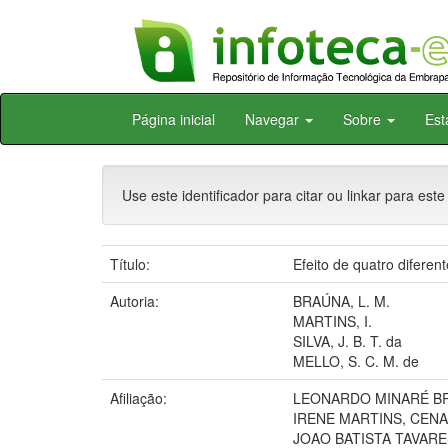
Skip
Página inicial
Navegar
Sobre
Est
navigation
Use este identificador para citar ou linkar para este
Título:
Efeito de quatro diferen
Autoria:
BRAÚNA, L. M.
MARTINS, I.
SILVA, J. B. T. da
MELLO, S. C. M. de
Afiliação:
LEONARDO MINARÉ B
IRENE MARTINS, CEN
JOAO BATISTA TAVARE