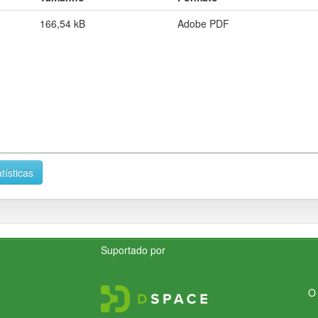
166,54 kB
Adobe PDF
tísticas
Suportado por
O 