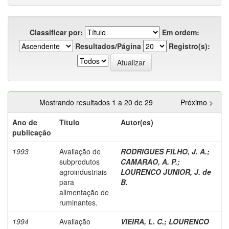
Classificar por:
Em ordem:
Resultados/Página
Registro(s):
Mostrando resultados 1 a 20 de 29
Próximo >
Ano de
Título
Autor(es)
publicação
1993
Avaliação de
RODRIGUES FILHO, J. A.
;
subprodutos
CAMARAO, A. P.
;
agroindustriais
LOURENCO JUNIOR, J. de
para
B.
alimentação de
ruminantes.
1994
Avaliação
VIEIRA, L. C.
;
LOURENCO