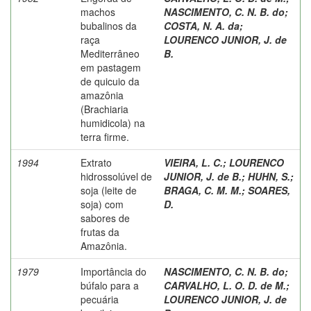
machos
NASCIMENTO, C. N. B. do
;
bubalinos da
COSTA, N. A. da
;
raça
LOURENCO JUNIOR, J. de
Mediterrâneo
B.
em pastagem
de quicuio da
amazônia
(Brachiaria
humidicola) na
terra firme.
1994
Extrato
VIEIRA, L. C.
;
LOURENCO
hidrossolúvel de
JUNIOR, J. de B.
;
HUHN, S.
;
soja (leite de
BRAGA, C. M. M.
;
SOARES,
soja) com
D.
sabores de
frutas da
Amazônia.
1979
Importância do
NASCIMENTO, C. N. B. do
;
búfalo para a
CARVALHO, L. O. D. de M.
;
pecuária
LOURENCO JUNIOR, J. de