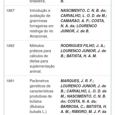
brasileira.
B.
1987
Introdução e
NASCIMENTO, C. N. B. do
;
avaliação de
CARVALHO, L. O. D. de M.
;
gramíneas
CAMARAO, A. P.
;
COSTA,
forrageiras em
N. A. da
;
LOURENCO
restinga do rio
JUNIOR, J. de B.
Amazonas.
1992
Métodos
RODRIGUES FILHO, J. A.
;
práticos para
LOURENCO JUNIOR, J. de
cálculos de
B.
;
BATISTA, H. A. M.
dietas para
suplementação
animal.
1991
Parâmetros
MARQUES, J. R. F.
;
genéticos de
LOURENCO JUNIOR, J. de
características
B.
;
CARVALHO, L. O. D. de
produtivas de
M.
;
NASCIMENTO, C. N. B.
búfalos
do
;
COSTA, N. A. da
;
(Bubalus
BARBOSA, C.
;
BATISTA, H.
bubalis L.)
A. M.
;
RIBEIRO, M. J. P. da