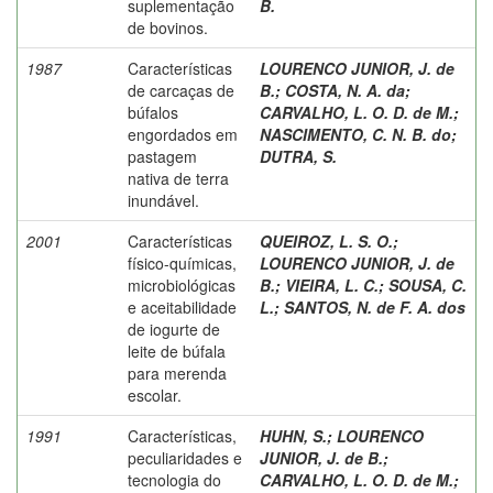
suplementação
B.
de bovinos.
1987
Características
LOURENCO JUNIOR, J. de
de carcaças de
B.
;
COSTA, N. A. da
;
búfalos
CARVALHO, L. O. D. de M.
;
engordados em
NASCIMENTO, C. N. B. do
;
pastagem
DUTRA, S.
nativa de terra
inundável.
2001
Características
QUEIROZ, L. S. O.
;
físico-químicas,
LOURENCO JUNIOR, J. de
microbiológicas
B.
;
VIEIRA, L. C.
;
SOUSA, C.
e aceitabilidade
L.
;
SANTOS, N. de F. A. dos
de iogurte de
leite de búfala
para merenda
escolar.
1991
Características,
HUHN, S.
;
LOURENCO
peculiaridades e
JUNIOR, J. de B.
;
tecnologia do
CARVALHO, L. O. D. de M.
;