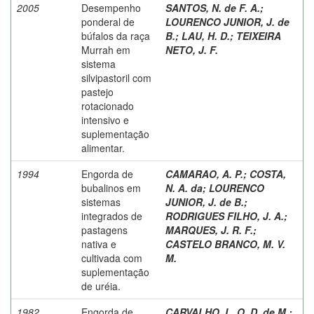
2005
Desempenho
SANTOS, N. de F. A.
;
ponderal de
LOURENCO JUNIOR, J. de
búfalos da raça
B.
;
LAU, H. D.
;
TEIXEIRA
Murrah em
NETO, J. F.
sistema
silvipastoril com
pastejo
rotacionado
intensivo e
suplementação
alimentar.
1994
Engorda de
CAMARAO, A. P.
;
COSTA,
bubalinos em
N. A. da
;
LOURENCO
sistemas
JUNIOR, J. de B.
;
integrados de
RODRIGUES FILHO, J. A.
;
pastagens
MARQUES, J. R. F.
;
nativa e
CASTELO BRANCO, M. V.
cultivada com
M.
suplementação
de uréia.
1982
Engorda de
CARVALHO, L. O. D. de M.
;