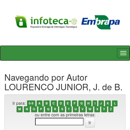
Skip
navigation
Navegando por Autor
LOURENCO JUNIOR, J. de B.
Ir para:
0-9
A
B
C
D
E
F
G
H
I
J
K
L
M
N
O
P
Q
R
S
T
U
V
W
X
Y
Z
ou entre com as primeiras letras: