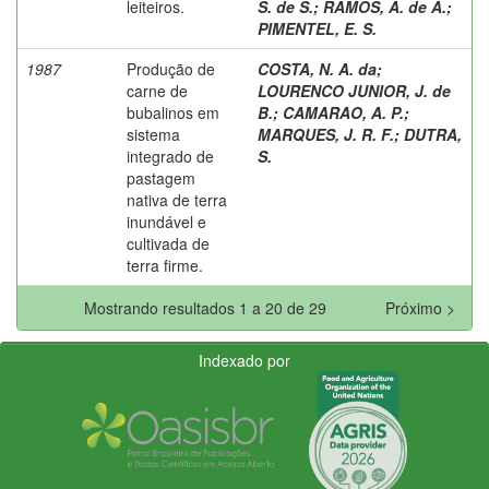
leiteiros.
S. de S.
;
RAMOS, A. de A.
;
PIMENTEL, E. S.
1987
Produção de
COSTA, N. A. da
;
carne de
LOURENCO JUNIOR, J. de
bubalinos em
B.
;
CAMARAO, A. P.
;
sistema
MARQUES, J. R. F.
;
DUTRA,
integrado de
S.
pastagem
nativa de terra
inundável e
cultivada de
terra firme.
Mostrando resultados 1 a 20 de 29
Próximo >
Indexado por