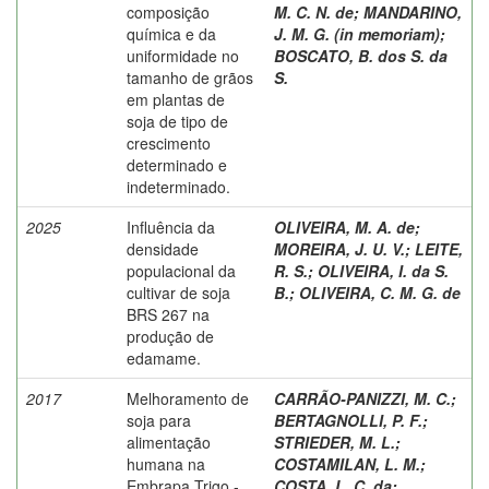
composição
M. C. N. de
;
MANDARINO,
química e da
J. M. G. (in memoriam)
;
uniformidade no
BOSCATO, B. dos S. da
tamanho de grãos
S.
em plantas de
soja de tipo de
crescimento
determinado e
indeterminado.
2025
Influência da
OLIVEIRA, M. A. de
;
densidade
MOREIRA, J. U. V.
;
LEITE,
populacional da
R. S.
;
OLIVEIRA, I. da S.
cultivar de soja
B.
;
OLIVEIRA, C. M. G. de
BRS 267 na
produção de
edamame.
2017
Melhoramento de
CARRÃO-PANIZZI, M. C.
;
soja para
BERTAGNOLLI, P. F.
;
alimentação
STRIEDER, M. L.
;
humana na
COSTAMILAN, L. M.
;
Embrapa Trigo -
COSTA, L. C. da
;