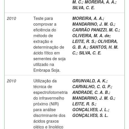
M. C.
;
MOREIRA, A. A.
;
SILVA, C. E.
2010
Teste para
MOREIRA, A. A.
;
comprovar a
MANDARINO, J. M. G.
;
eficiência do
CARRÃO PANIZZI, M. C.
;
método de
OLIVEIRA, M. A. de
;
extração e
LEITE, R. S.
;
OLIVEIRA,
determinação de
G. B. A.
;
SANTOS, H. M.
ácido fítico em
C.
;
SILVA, C. E.
sementes de soja
utilizado na
Embrapa Soja.
2010
Utilização da
GRUNVALD, A. K.
;
técnica de
CARVALHO, C. G. P.
;
espectrofotometria
ANDRADE, C. A. B.
;
do infravermelho
MANDARINO, J. M. G.
;
próximo (NIR)
LEITE, R. S.
;
para análise
GONÇALVES, J. L.
;
discriminante dos
GONÇALVES, S. L.
ácidos graxos
oléico e linoléico