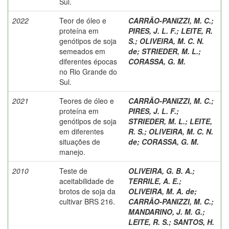
Sul.
2022
Teor de óleo e
CARRÃO-PANIZZI, M. C.
;
proteína em
PIRES, J. L. F.
;
LEITE, R.
genótipos de soja
S.
;
OLIVEIRA, M. C. N.
semeados em
de
;
STRIEDER, M. L.
;
diferentes épocas
CORASSA, G. M.
no Rio Grande do
Sul.
2021
Teores de óleo e
CARRÃO-PANIZZI, M. C.
;
proteína em
PIRES, J. L. F.
;
genótipos de soja
STRIEDER, M. L.
;
LEITE,
em diferentes
R. S.
;
OLIVEIRA, M. C. N.
situações de
de
;
CORASSA, G. M.
manejo.
2010
Teste de
OLIVEIRA, G. B. A.
;
aceitabilidade de
TERRILE, A. E.
;
brotos de soja da
OLIVEIRA, M. A. de
;
cultivar BRS 216.
CARRÃO-PANIZZI, M. C.
;
MANDARINO, J. M. G.
;
LEITE, R. S.
;
SANTOS, H.