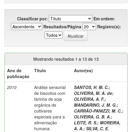
Classificar por:
Em ordem:
Resultados/Página
Registro(s):
Mostrando resultados 1 a 13 de 13
Ano de
Título
Autor(es)
publicação
2010
Análise sensorial
SANTOS, H. M. C.
;
de biscoitos com
OLIVEIRA, M. A. de
;
farinha de soja
OLIVEIRA, A. F.
;
orgânica de
MANDARINO, J. M. G.
;
cultivares
CARRÃO-PANIZZI, M. C.
;
especiais para a
OLIVEIRA, G. B. A.
;
alimentação
LEITE, R. S.
;
MOREIRA,
humana.
A. A.
;
SILVA, C. E.