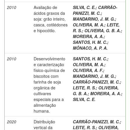
2010
Avaliação de
SILVA, C. E.
;
CARRÃO-
ácidos graxos da
PANIZZI, M. C.
;
soja: grão inteiro,
MANDARINO, J. M. G.
;
casca, cotilédones
OLIVEIRA, M. A.
;
LEITE,
e hipocótilo.
R. S.
;
OLIVEIRA, G. B. A.
;
MOREIRA, A. A.
;
SANTOS, H. M. C.
;
MÔNACO, A. P. A.
2010
Desenvolvimento
SANTOS, H. M. C.
;
e caracterização
OLIVEIRA, M. A.
;
físico-química de
OLIVEIRA, A. F.
;
biscoitos com
MANDARINO, J. M. G.
;
farinha de soja
CARRÃO-PANIZZI, M. C.
;
orgânica de
LEITE, R. S.
;
OLIVEIRA,
cultivares
G. B. A.
;
MOREIRA, A. A.
;
especiais para a
SILVA, C. E.
alimentação
humana.
2020
Distribuição
CARRÃO-PANIZZI, M. C.
;
vertical da
LEITE, R. S.
;
OLIVEIRA,