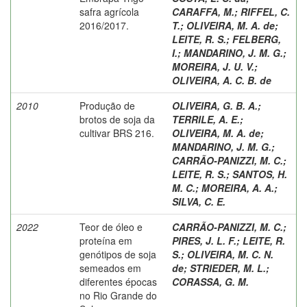
safra agrícola
CARAFFA, M.
;
RIFFEL, C.
2016/2017.
T.
;
OLIVEIRA, M. A. de
;
LEITE, R. S.
;
FELBERG,
I.
;
MANDARINO, J. M. G.
;
MOREIRA, J. U. V.
;
OLIVEIRA, A. C. B. de
2010
Produção de
OLIVEIRA, G. B. A.
;
brotos de soja da
TERRILE, A. E.
;
cultivar BRS 216.
OLIVEIRA, M. A. de
;
MANDARINO, J. M. G.
;
CARRÃO-PANIZZI, M. C.
;
LEITE, R. S.
;
SANTOS, H.
M. C.
;
MOREIRA, A. A.
;
SILVA, C. E.
2022
Teor de óleo e
CARRÃO-PANIZZI, M. C.
;
proteína em
PIRES, J. L. F.
;
LEITE, R.
genótipos de soja
S.
;
OLIVEIRA, M. C. N.
semeados em
de
;
STRIEDER, M. L.
;
diferentes épocas
CORASSA, G. M.
no Rio Grande do