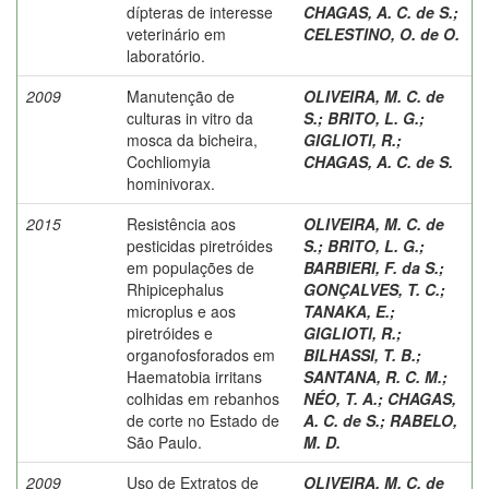
dípteras de interesse
CHAGAS, A. C. de S.
;
veterinário em
CELESTINO, O. de O.
laboratório.
2009
Manutenção de
OLIVEIRA, M. C. de
culturas in vitro da
S.
;
BRITO, L. G.
;
mosca da bicheira,
GIGLIOTI, R.
;
Cochliomyia
CHAGAS, A. C. de S.
hominivorax.
2015
Resistência aos
OLIVEIRA, M. C. de
pesticidas piretróides
S.
;
BRITO, L. G.
;
em populações de
BARBIERI, F. da S.
;
Rhipicephalus
GONÇALVES, T. C.
;
microplus e aos
TANAKA, E.
;
piretróides e
GIGLIOTI, R.
;
organofosforados em
BILHASSI, T. B.
;
Haematobia irritans
SANTANA, R. C. M.
;
colhidas em rebanhos
NÉO, T. A.
;
CHAGAS,
de corte no Estado de
A. C. de S.
;
RABELO,
São Paulo.
M. D.
2009
Uso de Extratos de
OLIVEIRA, M. C. de