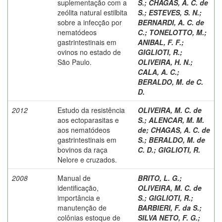
suplementação com a
S.
;
CHAGAS, A. C. de
zeólita natural estilbita
S.
;
ESTEVES, S. N.
;
sobre a infecção por
BERNARDI, A. C. de
nematódeos
C.
;
TONELOTTO, M.
;
gastrintestinais em
ANIBAL, F. F.
;
ovinos no estado de
GIGLIOTI, R.
;
São Paulo.
OLIVEIRA, H. N.
;
CALA, A. C.
;
BERALDO, M. de C.
D.
2012
Estudo da resistência
OLIVEIRA, M. C. de
aos ectoparasitas e
S.
;
ALENCAR, M. M.
aos nematódeos
de
;
CHAGAS, A. C. de
gastrintestinais em
S.
;
BERALDO, M. de
bovinos da raça
C. D.
;
GIGLIOTI, R.
Nelore e cruzados.
2008
Manual de
BRITO, L. G.
;
identificação,
OLIVEIRA, M. C. de
importância e
S.
;
GIGLIOTI, R.
;
manutenção de
BARBIERI, F. da S.
;
colônias estoque de
SILVA NETO, F. G.
;