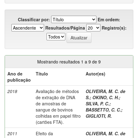
Classificar por:
Em ordem:
Resultados/Página
Registro(s):
Mostrando resultados 1 a 9 de 9
Ano de
Título
Autor(es)
publicação
2018
Avaliação de métodos
OLIVEIRA, M. C. de
de extração de DNA
S.
;
OKINO, C. H.
;
de amostras de
SILVA, P. C.
;
sangue de bovinos
BASSETTO, C. C.
;
colhidas em papel filtro
GIGLIOTI, R.
(cartões FTA).
2011
Efeito da
OLIVEIRA, M. C. de