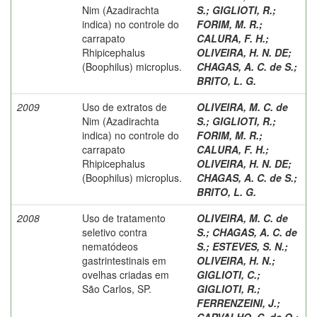
Nim (Azadirachta
S.
;
GIGLIOTI, R.
;
indica) no controle do
FORIM, M. R.
;
carrapato
CALURA, F. H.
;
Rhipicephalus
OLIVEIRA, H. N. DE
;
(Boophilus) microplus.
CHAGAS, A. C. de S.
;
BRITO, L. G.
2009
Uso de extratos de
OLIVEIRA, M. C. de
Nim (Azadirachta
S.
;
GIGLIOTI, R.
;
indica) no controle do
FORIM, M. R.
;
carrapato
CALURA, F. H.
;
Rhipicephalus
OLIVEIRA, H. N. DE
;
(Boophilus) microplus.
CHAGAS, A. C. de S.
;
BRITO, L. G.
2008
Uso de tratamento
OLIVEIRA, M. C. de
seletivo contra
S.
;
CHAGAS, A. C. de
nematódeos
S.
;
ESTEVES, S. N.
;
gastrintestinais em
OLIVEIRA, H. N.
;
ovelhas criadas em
GIGLIOTI, C.
;
São Carlos, SP.
GIGLIOTI, R.
;
FERRENZEINI, J.
;
CARVALHO, C. de O.
;