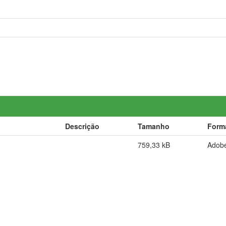
Descrição
Tamanho
Form
759,33 kB
Adob