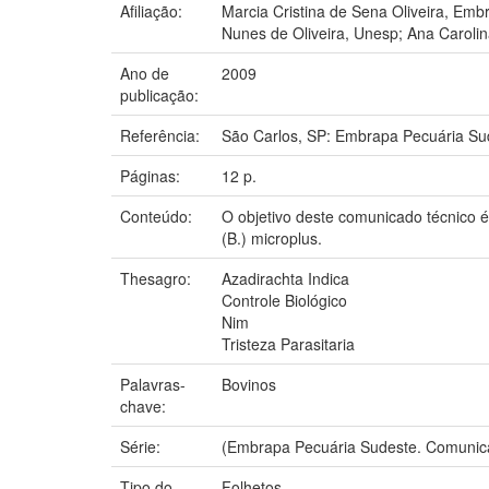
Afiliação:
Marcia Cristina de Sena Oliveira, Emb
Nunes de Oliveira, Unesp; Ana Caroli
Ano de
2009
publicação:
Referência:
São Carlos, SP: Embrapa Pecuária Su
Páginas:
12 p.
Conteúdo:
O objetivo deste comunicado técnico é 
(B.) microplus.
Thesagro:
Azadirachta Indica
Controle Biológico
Nim
Tristeza Parasitaria
Palavras-
Bovinos
chave:
Série:
(Embrapa Pecuária Sudeste. Comunica
Tipo do
Folhetos