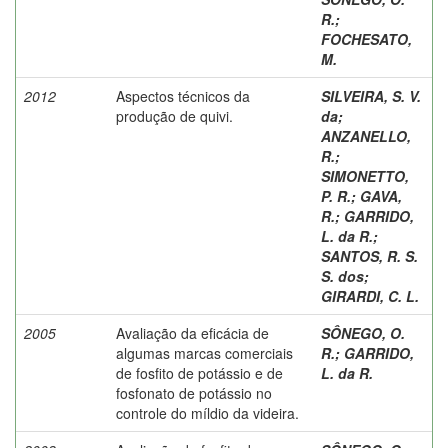
R.
;
FOCHESATO,
M.
2012
Aspectos técnicos da
SILVEIRA, S. V.
produção de quivi.
da
;
ANZANELLO,
R.
;
SIMONETTO,
P. R.
;
GAVA,
R.
;
GARRIDO,
L. da R.
;
SANTOS, R. S.
S. dos
;
GIRARDI, C. L.
2005
Avaliação da eficácia de
SÔNEGO, O.
algumas marcas comerciais
R.
;
GARRIDO,
de fosfito de potássio e de
L. da R.
fosfonato de potássio no
controle do míldio da videira.