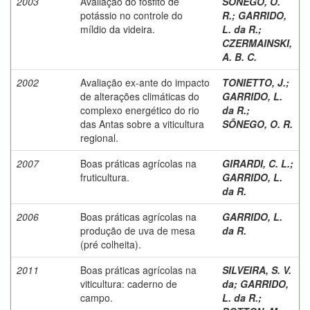
2003
Avaliação do fosfito de
SÔNEGO, O.
potássio no controle do
R.
;
GARRIDO,
míldio da videira.
L. da R.
;
CZERMAINSKI,
A. B. C.
2002
Avaliação ex-ante do impacto
TONIETTO, J.
;
de alterações climáticas do
GARRIDO, L.
complexo energético do rio
da R.
;
das Antas sobre a viticultura
SÔNEGO, O. R.
regional.
2007
Boas práticas agrícolas na
GIRARDI, C. L.
;
fruticultura.
GARRIDO, L.
da R.
2006
Boas práticas agrícolas na
GARRIDO, L.
produção de uva de mesa
da R.
(pré colheita).
2011
Boas práticas agrícolas na
SILVEIRA, S. V.
viticultura: caderno de
da
;
GARRIDO,
campo.
L. da R.
;