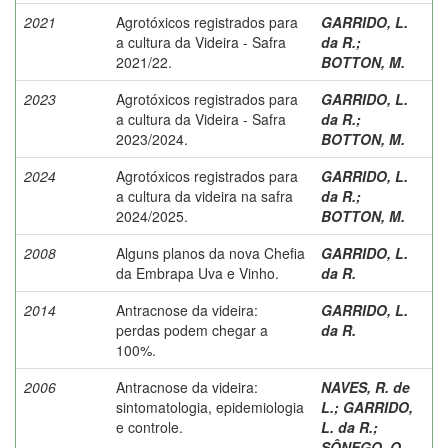
2021
Agrotóxicos registrados para
GARRIDO, L.
a cultura da Videira - Safra
da R.
;
2021/22.
BOTTON, M.
2023
Agrotóxicos registrados para
GARRIDO, L.
a cultura da Videira - Safra
da R.
;
2023/2024.
BOTTON, M.
2024
Agrotóxicos registrados para
GARRIDO, L.
a cultura da videira na safra
da R.
;
2024/2025.
BOTTON, M.
2008
Alguns planos da nova Chefia
GARRIDO, L.
da Embrapa Uva e Vinho.
da R.
2014
Antracnose da videira:
GARRIDO, L.
perdas podem chegar a
da R.
100%.
2006
Antracnose da videira:
NAVES, R. de
sintomatologia, epidemiologia
L.
;
GARRIDO,
e controle.
L. da R.
;
SÔNEGO, O.