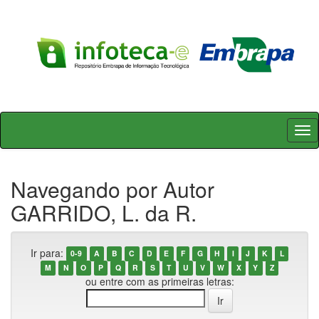
Skip
navigation
Navegando por Autor
GARRIDO, L. da R.
Ir para:
0-9
A
B
C
D
E
F
G
H
I
J
K
L
M
N
O
P
Q
R
S
T
U
V
W
X
Y
Z
ou entre com as primeiras letras: