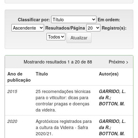
Classificar por:
Em ordem:
Resultados/Página
Registro(s):
Mostrando resultados 1 a 20 de 88
Próximo >
Ano de
Título
Autor(es)
publicação
2015
25 recomendações técnicas
GARRIDO, L.
para o viticultor: dicas para
da R.
;
controlar pragas e doenças
BOTTON, M.
da videira.
2020
Agrotóxicos registrados para
GARRIDO, L.
a cultura da Videira - Safra
da R.
;
2020/21.
BOTTON, M.