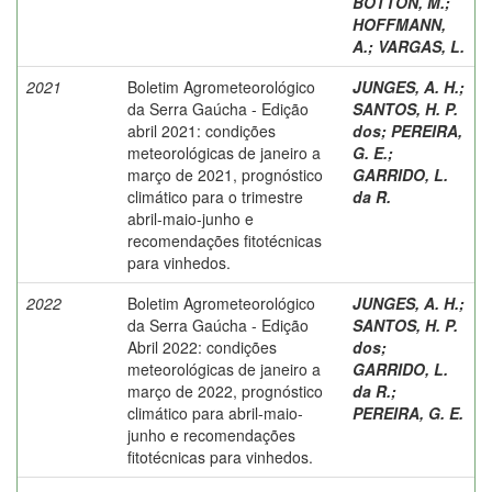
BOTTON, M.
;
HOFFMANN,
A.
;
VARGAS, L.
2021
Boletim Agrometeorológico
JUNGES, A. H.
;
da Serra Gaúcha - Edição
SANTOS, H. P.
abril 2021: condições
dos
;
PEREIRA,
meteorológicas de janeiro a
G. E.
;
março de 2021, prognóstico
GARRIDO, L.
climático para o trimestre
da R.
abril-maio-junho e
recomendações fitotécnicas
para vinhedos.
2022
Boletim Agrometeorológico
JUNGES, A. H.
;
da Serra Gaúcha - Edição
SANTOS, H. P.
Abril 2022: condições
dos
;
meteorológicas de janeiro a
GARRIDO, L.
março de 2022, prognóstico
da R.
;
climático para abril-maio-
PEREIRA, G. E.
junho e recomendações
fitotécnicas para vinhedos.