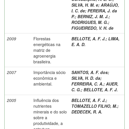
SILVA, H. M. e
;
ARAÚJO,
I. C. de
;
PEREIRA, J. da
P.
;
BERNIZ, J. M. J.
;
RODRIGUES, M. G.
;
FIGUEIREDO, V. H. de
2009
Florestas
BELLOTE, A. F. J.
;
LIMA,
energéticas na
E. A. D.
matriz de
agroenergia
brasileira.
2007
Importância sócio
SANTOS, A. F. dos
;
econômica e
SILVA, H. D. da
;
ambiental.
FERREIRA, C. A.
;
AUER,
C. G.
;
BELLOTE, A. F. J.
2005
Influência dos
BELLOTE, A. F. J.
;
nutrientes
TOMAZELLO FILHO, M.
;
minerais e do solo
DEDECEK, R. A.
sobre a
produtividade, a
estrutura