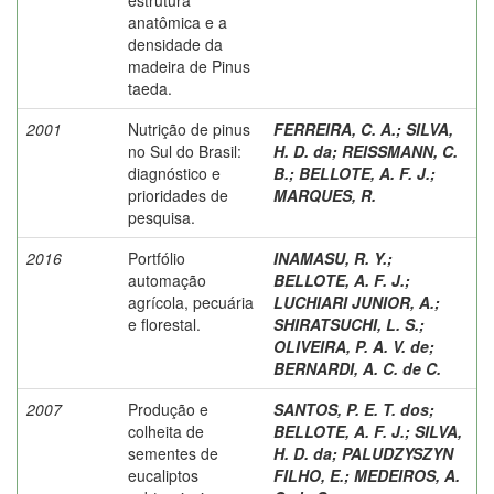
anatômica e a
densidade da
madeira de Pinus
taeda.
2001
Nutrição de pinus
FERREIRA, C. A.
;
SILVA,
no Sul do Brasil:
H. D. da
;
REISSMANN, C.
diagnóstico e
B.
;
BELLOTE, A. F. J.
;
prioridades de
MARQUES, R.
pesquisa.
2016
Portfólio
INAMASU, R. Y.
;
automação
BELLOTE, A. F. J.
;
agrícola, pecuária
LUCHIARI JUNIOR, A.
;
e florestal.
SHIRATSUCHI, L. S.
;
OLIVEIRA, P. A. V. de
;
BERNARDI, A. C. de C.
2007
Produção e
SANTOS, P. E. T. dos
;
colheita de
BELLOTE, A. F. J.
;
SILVA,
sementes de
H. D. da
;
PALUDZYSZYN
eucaliptos
FILHO, E.
;
MEDEIROS, A.