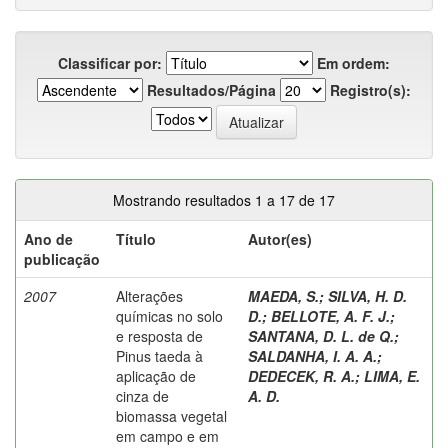
Classificar por:
Em ordem:
Resultados/Página
Registro(s):
Mostrando resultados 1 a 17 de 17
Ano de
Título
Autor(es)
publicação
2007
Alterações
MAEDA, S.
;
SILVA, H. D.
químicas no solo
D.
;
BELLOTE, A. F. J.
;
e resposta de
SANTANA, D. L. de Q.
;
Pinus taeda à
SALDANHA, I. A. A.
;
aplicação de
DEDECEK, R. A.
;
LIMA, E.
cinza de
A. D.
biomassa vegetal
em campo e em