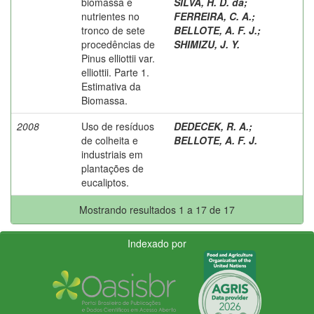
biomassa e
SILVA, H. D. da
;
nutrientes no
FERREIRA, C. A.
;
tronco de sete
BELLOTE, A. F. J.
;
procedências de
SHIMIZU, J. Y.
Pinus elliottii var.
elliottii. Parte 1.
Estimativa da
Biomassa.
2008
Uso de resíduos
DEDECEK, R. A.
;
de colheita e
BELLOTE, A. F. J.
industriais em
plantações de
eucaliptos.
Mostrando resultados 1 a 17 de 17
Indexado por