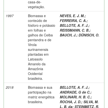
casa-de-
vegetação.
1997
Biomassa e
NEVES, E. J. M.
;
conteúdo de
FERREIRA, C. A.
;
fósforo e potássio
BELLOTE, A. F. J.
;
em folhas e
REISSMANN, C. B.
;
galhos de Ceiba
BAUCH, J.
;
DÜNISCH, O.
pentandra e de
Virola
surinamensis
plantadas em
Latossolo
Amarelo da
Amazônia
Ocidental
brasileira.
2018
Biomassa e sua
BELLOTE, A. F. J.
;
participação na
ANDRADE, G de C.
;
matriz energética
MOLINARI, H. B. C.
;
brasileira.
ROCHA, J. D.
;
SILVA, M.
L. B. da
;
STEINMETZ, R.