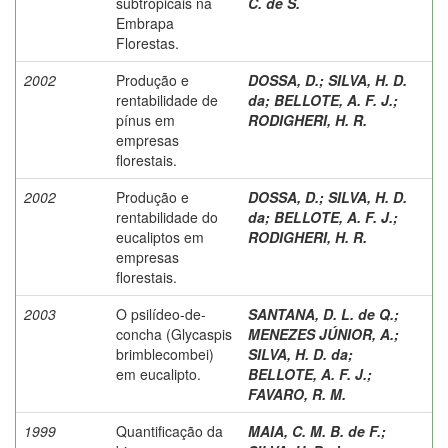
subtropicais na
C. de S.
Embrapa
Florestas.
2002
Produção e
DOSSA, D.
;
SILVA, H. D.
rentabilidade de
da
;
BELLOTE, A. F. J.
;
pínus em
RODIGHERI, H. R.
empresas
florestais.
2002
Produção e
DOSSA, D.
;
SILVA, H. D.
rentabilidade do
da
;
BELLOTE, A. F. J.
;
eucaliptos em
RODIGHERI, H. R.
empresas
florestais.
2003
O psilídeo-de-
SANTANA, D. L. de Q.
;
concha (Glycaspis
MENEZES JÚNIOR, A.
;
brimblecombei)
SILVA, H. D. da
;
em eucalipto.
BELLOTE, A. F. J.
;
FAVARO, R. M.
1999
Quantificação da
MAIA, C. M. B. de F.
;