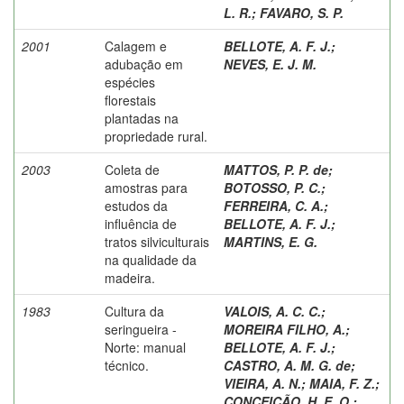
L. R.
;
FAVARO, S. P.
2001
Calagem e
BELLOTE, A. F. J.
;
adubação em
NEVES, E. J. M.
espécies
florestais
plantadas na
propriedade rural.
2003
Coleta de
MATTOS, P. P. de
;
amostras para
BOTOSSO, P. C.
;
estudos da
FERREIRA, C. A.
;
influência de
BELLOTE, A. F. J.
;
tratos silviculturais
MARTINS, E. G.
na qualidade da
madeira.
1983
Cultura da
VALOIS, A. C. C.
;
seringueira -
MOREIRA FILHO, A.
;
Norte: manual
BELLOTE, A. F. J.
;
técnico.
CASTRO, A. M. G. de
;
VIEIRA, A. N.
;
MAIA, F. Z.
;
CONCEIÇÃO, H. E. O.
;