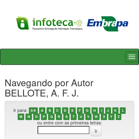
Skip
navigation
Navegando por Autor
BELLOTE, A. F. J.
Ir para:
0-9
A
B
C
D
E
F
G
H
I
J
K
L
M
N
O
P
Q
R
S
T
U
V
W
X
Y
Z
ou entre com as primeiras letras: