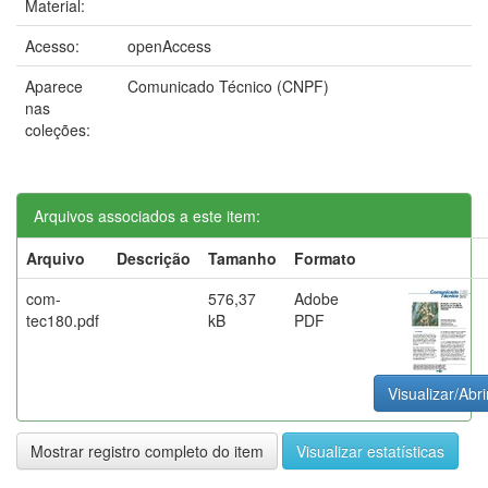
Material:
Acesso:
openAccess
Aparece
Comunicado Técnico (CNPF)
nas
coleções:
Arquivos associados a este item:
Arquivo
Descrição
Tamanho
Formato
com-
576,37
Adobe
tec180.pdf
kB
PDF
Visualizar/Abri
Mostrar registro completo do item
Visualizar estatísticas