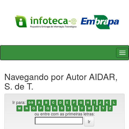
Skip
navigation
Navegando por Autor AIDAR,
S. de T.
Ir para:
0-9
A
B
C
D
E
F
G
H
I
J
K
L
M
N
O
P
Q
R
S
T
U
V
W
X
Y
Z
ou entre com as primeiras letras: