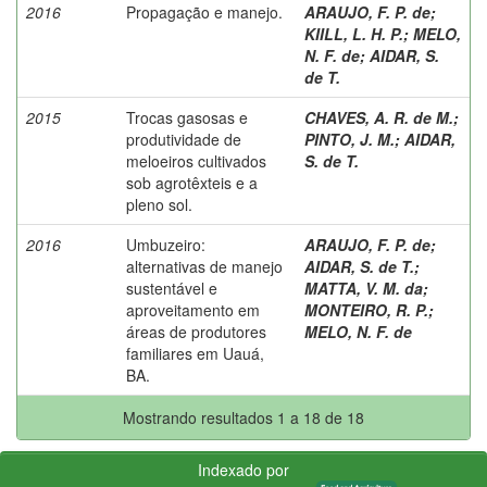
2016
Propagação e manejo.
ARAUJO, F. P. de
;
KIILL, L. H. P.
;
MELO,
N. F. de
;
AIDAR, S.
de T.
2015
Trocas gasosas e
CHAVES, A. R. de M.
;
produtividade de
PINTO, J. M.
;
AIDAR,
meloeiros cultivados
S. de T.
sob agrotêxteis e a
pleno sol.
2016
Umbuzeiro:
ARAUJO, F. P. de
;
alternativas de manejo
AIDAR, S. de T.
;
sustentável e
MATTA, V. M. da
;
aproveitamento em
MONTEIRO, R. P.
;
áreas de produtores
MELO, N. F. de
familiares em Uauá,
BA.
Mostrando resultados 1 a 18 de 18
Indexado por