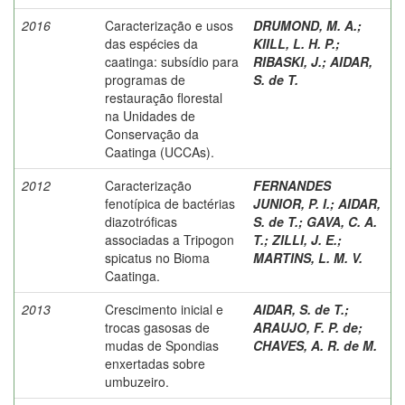
2016
Caracterização e usos
DRUMOND, M. A.
;
das espécies da
KIILL, L. H. P.
;
caatinga: subsídio para
RIBASKI, J.
;
AIDAR,
programas de
S. de T.
restauração florestal
na Unidades de
Conservação da
Caatinga (UCCAs).
2012
Caracterização
FERNANDES
fenotípica de bactérias
JUNIOR, P. I.
;
AIDAR,
diazotróficas
S. de T.
;
GAVA, C. A.
associadas a Tripogon
T.
;
ZILLI, J. E.
;
spicatus no Bioma
MARTINS, L. M. V.
Caatinga.
2013
Crescimento inicial e
AIDAR, S. de T.
;
trocas gasosas de
ARAUJO, F. P. de
;
mudas de Spondias
CHAVES, A. R. de M.
enxertadas sobre
umbuzeiro.