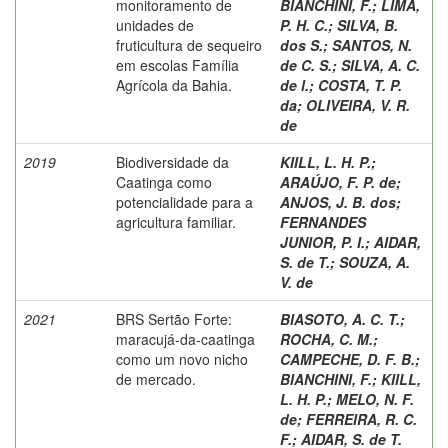
monitoramento de
BIANCHINI, F.
;
LIMA,
unidades de
P. H. C.
;
SILVA, B.
fruticultura de sequeiro
dos S.
;
SANTOS, N.
em escolas Família
de C. S.
;
SILVA, A. C.
Agrícola da Bahia.
de l.
;
COSTA, T. P.
da
;
OLIVEIRA, V. R.
de
2019
Biodiversidade da
KIILL, L. H. P.
;
Caatinga como
ARAÚJO, F. P. de
;
potencialidade para a
ANJOS, J. B. dos
;
agricultura familiar.
FERNANDES
JUNIOR, P. I.
;
AIDAR,
S. de T.
;
SOUZA, A.
V. de
2021
BRS Sertão Forte:
BIASOTO, A. C. T.
;
maracujá-da-caatinga
ROCHA, C. M.
;
como um novo nicho
CAMPECHE, D. F. B.
;
de mercado.
BIANCHINI, F.
;
KIILL,
L. H. P.
;
MELO, N. F.
de
;
FERREIRA, R. C.
F.
;
AIDAR, S. de T.