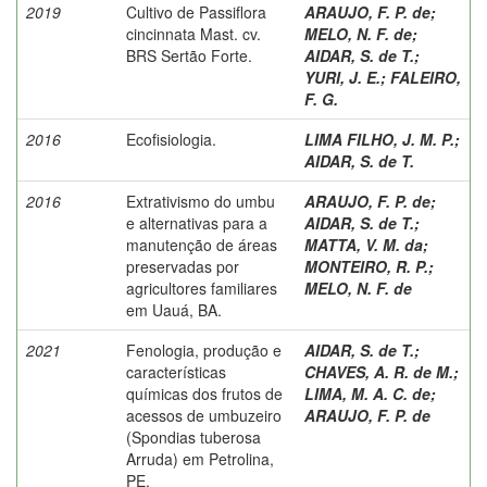
2019
Cultivo de Passiflora
ARAUJO, F. P. de
;
cincinnata Mast. cv.
MELO, N. F. de
;
BRS Sertão Forte.
AIDAR, S. de T.
;
YURI, J. E.
;
FALEIRO,
F. G.
2016
Ecofisiologia.
LIMA FILHO, J. M. P.
;
AIDAR, S. de T.
2016
Extrativismo do umbu
ARAUJO, F. P. de
;
e alternativas para a
AIDAR, S. de T.
;
manutenção de áreas
MATTA, V. M. da
;
preservadas por
MONTEIRO, R. P.
;
agricultores familiares
MELO, N. F. de
em Uauá, BA.
2021
Fenologia, produção e
AIDAR, S. de T.
;
características
CHAVES, A. R. de M.
;
químicas dos frutos de
LIMA, M. A. C. de
;
acessos de umbuzeiro
ARAUJO, F. P. de
(Spondias tuberosa
Arruda) em Petrolina,
PE.