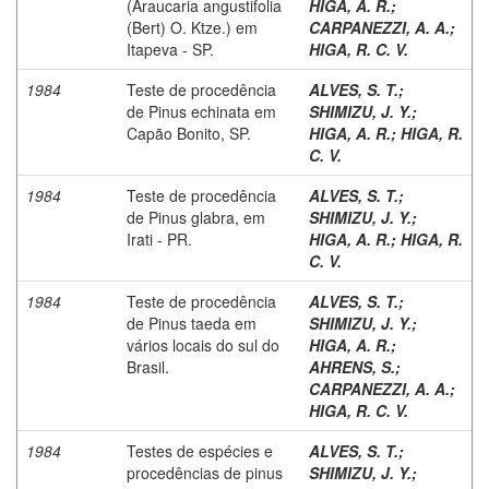
(Araucaria angustifolia
HIGA, A. R.
;
(Bert) O. Ktze.) em
CARPANEZZI, A. A.
;
Itapeva - SP.
HIGA, R. C. V.
1984
Teste de procedência
ALVES, S. T.
;
de Pinus echinata em
SHIMIZU, J. Y.
;
Capão Bonito, SP.
HIGA, A. R.
;
HIGA, R.
C. V.
1984
Teste de procedência
ALVES, S. T.
;
de Pinus glabra, em
SHIMIZU, J. Y.
;
Irati - PR.
HIGA, A. R.
;
HIGA, R.
C. V.
1984
Teste de procedência
ALVES, S. T.
;
de Pinus taeda em
SHIMIZU, J. Y.
;
vários locais do sul do
HIGA, A. R.
;
Brasil.
AHRENS, S.
;
CARPANEZZI, A. A.
;
HIGA, R. C. V.
1984
Testes de espécies e
ALVES, S. T.
;
procedências de pinus
SHIMIZU, J. Y.
;