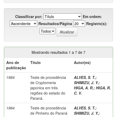
Classificar por:
Em ordem:
Resultados/Página
Registro(s):
Mostrando resultados 1 a 7 de 7
Ano de
Título
Autor(es)
publicação
1984
Teste de procedência
ALVES, S. T.
;
de Cryptomeria
SHIMIZU, J. Y.
;
japonica em três
HIGA, A. R.
;
HIGA, R.
regiões do estado do
C. V.
Paraná.
1984
Teste de procedência
ALVES, S. T.
;
de Pinheiro do Paraná
SHIMIZU, J. Y.
;