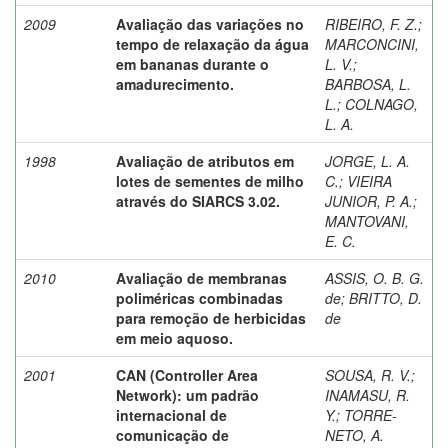
2009
Avaliação das variações no
RIBEIRO, F. Z.
;
tempo de relaxação da água
MARCONCINI,
em bananas durante o
L. V.
;
amadurecimento.
BARBOSA, L.
L.
;
COLNAGO,
L. A.
1998
Avaliação de atributos em
JORGE, L. A.
lotes de sementes de milho
C.
;
VIEIRA
através do SIARCS 3.02.
JUNIOR, P. A.
;
MANTOVANI,
E. C.
2010
Avaliação de membranas
ASSIS, O. B. G.
poliméricas combinadas
de
;
BRITTO, D.
para remoção de herbicidas
de
em meio aquoso.
2001
CAN (Controller Area
SOUSA, R. V.
;
Network): um padrão
INAMASU, R.
internacional de
Y.
;
TORRE-
comunicação de
NETO, A.