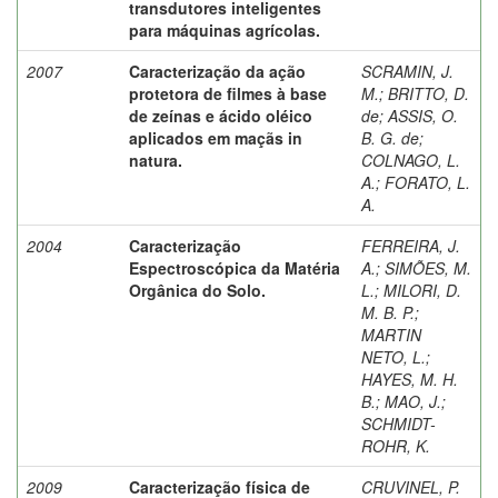
transdutores inteligentes
para máquinas agrícolas.
2007
Caracterização da ação
SCRAMIN, J.
protetora de filmes à base
M.
;
BRITTO, D.
de zeínas e ácido oléico
de
;
ASSIS, O.
aplicados em maçãs in
B. G. de
;
natura.
COLNAGO, L.
A.
;
FORATO, L.
A.
2004
Caracterização
FERREIRA, J.
Espectroscópica da Matéria
A.
;
SIMÕES, M.
Orgânica do Solo.
L.
;
MILORI, D.
M. B. P.
;
MARTIN
NETO, L.
;
HAYES, M. H.
B.
;
MAO, J.
;
SCHMIDT-
ROHR, K.
2009
Caracterização física de
CRUVINEL, P.