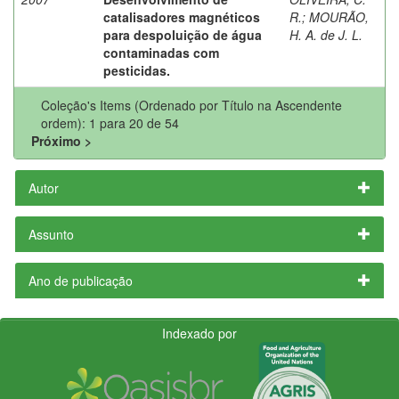
catalisadores magnéticos
R.
;
MOURÃO,
para despoluição de água
H. A. de J. L.
contaminadas com
pesticidas.
Coleção's Items (Ordenado por Título na Ascendente
ordem): 1 para 20 de 54
Próximo >
Autor
Assunto
Ano de publicação
Indexado por