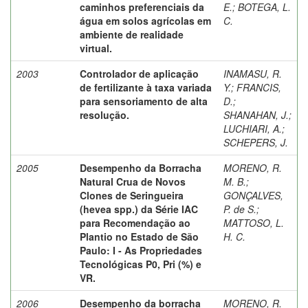
caminhos preferenciais da
E.
;
BOTEGA, L.
água em solos agrícolas em
C.
ambiente de realidade
virtual.
2003
Controlador de aplicação
INAMASU, R.
de fertilizante à taxa variada
Y.
;
FRANCIS,
para sensoriamento de alta
D.
;
resolução.
SHANAHAN, J.
;
LUCHIARI, A.
;
SCHEPERS, J.
2005
Desempenho da Borracha
MORENO, R.
Natural Crua de Novos
M. B.
;
Clones de Seringueira
GONÇALVES,
(hevea spp.) da Série IAC
P. de S.
;
para Recomendação ao
MATTOSO, L.
Plantio no Estado de São
H. C.
Paulo: I - As Propriedades
Tecnológicas P0, Pri (%) e
VR.
2006
Desempenho da borracha
MORENO, R.