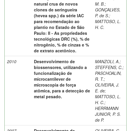
natural crua de novos
M. B.
;
clones de seringueira
GONÇALVES,
(hevea spp.) da série IAC
P. de S.
;
para recomendação ao
MATTOSO, L.
plantio no Estado de São
H. C.
Paulo: II - As propriedades
tecnológicas DRC (%), % de
nitrogênio, % de cinzas e %
de extrato acetônico.
2010
Desenvolvimento de
MANZOLI, A.;
biossensores, utilizando a
STEFFENS, C.;
funcionalização de
PASCHOALIN,
microcantilever de
R. T.
;
microscopia de força
OLIVEIRA, J.
atômica, para a detecção de
E. de
;
metal pesado.
MATTOSO, L.
H. C.
;
HERRMANN
JUNIOR, P. S.
de P.
2007
Desenvolvimento de
OLIVEIRA, C.