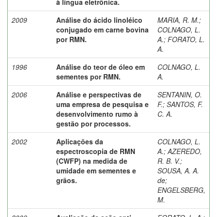
à língua eletrônica.
2009
Análise do ácido linoléico
MARIA, R. M.
;
conjugado em carne bovina
COLNAGO, L.
por RMN.
A.
;
FORATO, L.
A.
1996
Análise do teor de óleo em
COLNAGO, L.
sementes por RMN.
A.
2006
Análise e perspectivas de
SENTANIN, O.
uma empresa de pesquisa e
F.
;
SANTOS, F.
desenvolvimento rumo à
C. A.
gestão por processos.
2002
Aplicações da
COLNAGO, L.
espectroscopia de RMN
A.
;
AZEREDO,
(CWFP) na medida de
R. B. V.
;
umidade em sementes e
SOUSA, A. A.
grãos.
de
;
ENGELSBERG,
M.