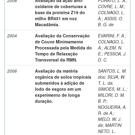
2008
Avaliação da ação anti-
FORATO, L. A.
;
oxidante de coberturas a
COVRE, L. M.
;
base da proteína Z19 do
COLNAGO, L.
milho BR451 em noz
A.
;
ASSIS, O.
Macadâmia.
B. G. de
2004
Avaliação da Conservação
EVARINI, F. A.
;
de Couve Minimamente
COLNAGO, L.
Processada pela Medida do
A.
;
ALEM, N.
Tempo de Relaxação
E.
;
PESSOA, J.
Transversal da RMN.
D. C.
2006
Avaliação da matéria
SANTOS, L. M.
orgânica de solos tropicais
dos
;
SILVA, W.
submetidos à adição de
T. L. da
;
lodo de esgoto em um
SIMOES, M. L.
;
experimento de longa
MILORI, D. M.
duração.
B. P.
;
NOGUEIRA, A.
R. de A.
;
MELO, W. J.
de
;
MARTIN
NETO, L.