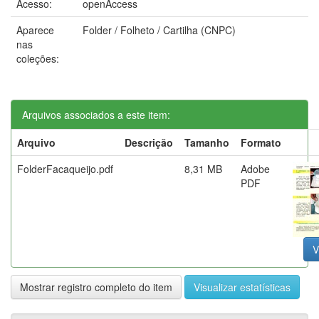
Acesso:
openAccess
Aparece
Folder / Folheto / Cartilha (CNPC)
nas
coleções:
Arquivos associados a este item:
Arquivo
Descrição
Tamanho
Formato
FolderFacaqueijo.pdf
8,31 MB
Adobe
PDF
V
Mostrar registro completo do item
Visualizar estatísticas