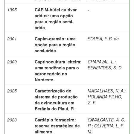
1995
CAPIM-búfel cultivar
-
aridus: uma opção
para a região semi-
árida.
2001
Capim-gramão: uma
SOUSA, F. B. de
opção para a região
semi-árida.
2009
Caprinocultura leiteira:
CHAPAVAL, L.
;
uma tendência para o
BENEVIDES, S. D.
agronegócio no
Nordeste.
2025
Caracterização do
MAGALHAES, K. A.
;
sistema de produção
HOLANDA FILHO,
da ovinocultura em
Z. F.
Betânia do Piauí, PI.
2023
Cardápio forrageiro:
CAVALCANTE, A. C.
reserva estratégica de
R.
;
OLIVEIRA, L. F.
alimento.
M.