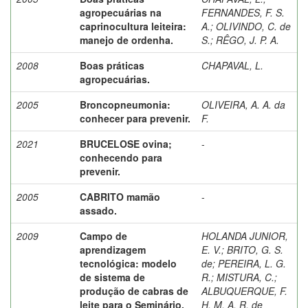
agropecuárias na
FERNANDES, F. S.
caprinocultura leiteira:
A.
;
OLIVINDO, C. de
manejo de ordenha.
S.
;
RÊGO, J. P. A.
2008
Boas práticas
CHAPAVAL, L.
agropecuárias.
2005
Broncopneumonia:
OLIVEIRA, A. A. da
conhecer para prevenir.
F.
2021
BRUCELOSE ovina;
-
conhecendo para
prevenir.
2005
CABRITO mamão
-
assado.
2009
Campo de
HOLANDA JUNIOR,
aprendizagem
E. V.
;
BRITO, G. S.
tecnológica: modelo
de
;
PEREIRA, L. G.
de sistema de
R.
;
MISTURA, C.
;
produção de cabras de
ALBUQUERQUE, F.
leite para o Seminário.
H. M. A. R. de