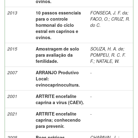
ovinos.
2013
10 passos essenciais
FONSECA, J. F. da
;
para o controle
FACO, O.
;
CRUZ, R.
hormonal do ciclo
do C.
estral em caprinos e
ovinos.
2015
Amostragem de solo
SOUZA, H. A. de
;
para avaliação da
POMPEU, R. C. F.
fertilidade.
F.
;
NATALE, W.
2007
ARRANJO Produtivo
-
Local:
ovinocaprinocultura.
2001
ARTRITE encefalite
-
caprina a vírus (CAEV).
2021
ARTRITE encefalite
-
caprina; conhecendo
para prevenir.
2005
Boas práticas
CHAPAVAL, L.
;