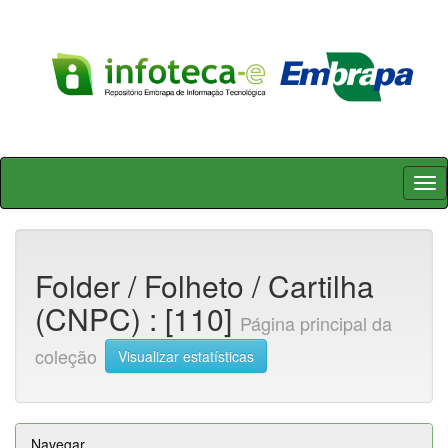
Skip
navigation
Folder / Folheto / Cartilha
(CNPC) : [110]
Página principal da
coleção
Visualizar estatísticas
Navegar