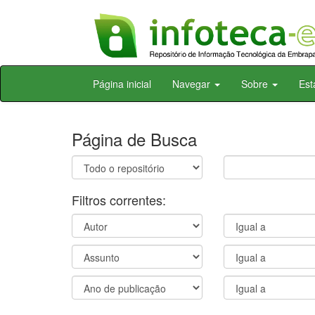
Skip
Página inicial
Navegar
Sobre
Est
navigation
Página de Busca
Filtros correntes: