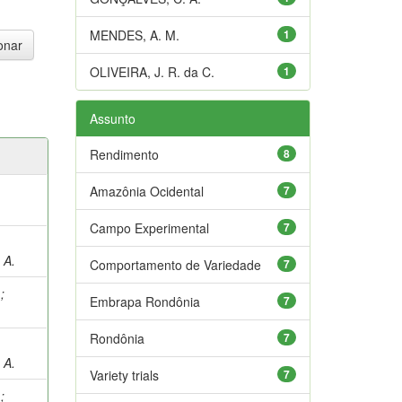
MENDES, A. M.
1
OLIVEIRA, J. R. da C.
1
Assunto
Rendimento
8
Amazônia Ocidental
7
Campo Experimental
7
 A.
Comportamento de Variedade
7
.
;
Embrapa Rondônia
7
Rondônia
7
 A.
Variety trials
7
.
;