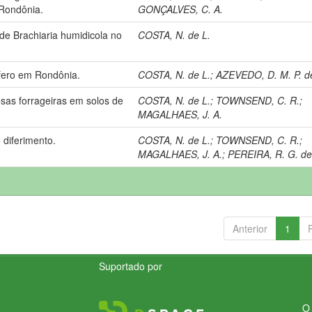
 Rondônia.
GONÇALVES, C. A.
de Brachiaria humidicola no
COSTA, N. de L.
ífero em Rondônia.
COSTA, N. de L.
;
AZEVEDO, D. M. P. d
as forrageiras em solos de
COSTA, N. de L.
;
TOWNSEND, C. R.
;
MAGALHAES, J. A.
diferimento.
COSTA, N. de L.
;
TOWNSEND, C. R.
;
MAGALHAES, J. A.
;
PEREIRA, R. G. de
Anterior
1
Suportado por
O 