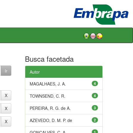
Busca facetada
Autor
MAGALHAES, J. A.
4
TOWNSEND, C. R.
4
PEREIRA, R. G. de A.
3
AZEVEDO, D. M. P. de
2
GONÇALVES, C. A.
1