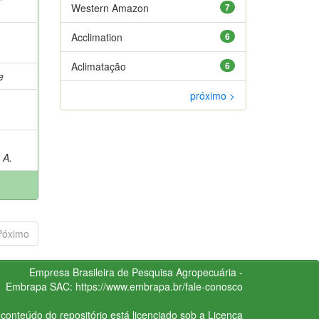
Western Amazon
7
Acclimation
6
Aclimatação
6
e
próximo >
 A.
Póximo
Empresa Brasileira de Pesquisa Agropecuária -
Embrapa
SAC:
https://www.embrapa.br/fale-conosco
conteúdo do repositório está licenciado sob a Licença