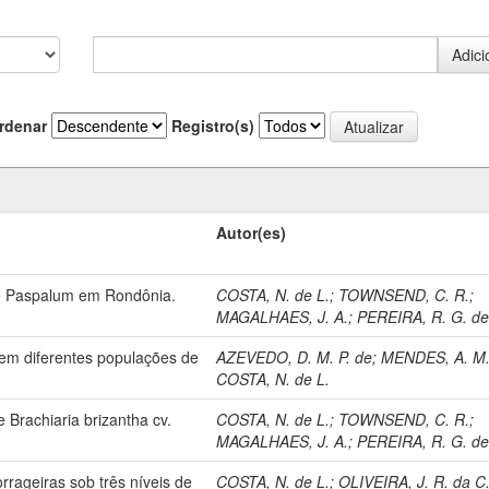
rdenar
Registro(s)
Autor(es)
de Paspalum em Rondônia.
COSTA, N. de L.
;
TOWNSEND, C. R.
;
MAGALHAES, J. A.
;
PEREIRA, R. G. de
em diferentes populações de
AZEVEDO, D. M. P. de
;
MENDES, A. M
COSTA, N. de L.
Brachiaria brizantha cv.
COSTA, N. de L.
;
TOWNSEND, C. R.
;
MAGALHAES, J. A.
;
PEREIRA, R. G. de
rageiras sob três níveis de
COSTA, N. de L.
;
OLIVEIRA, J. R. da C