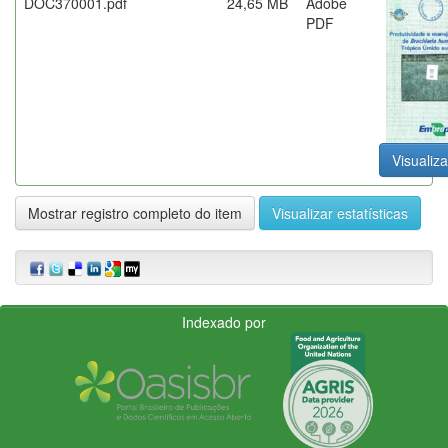
DOC370001.pdf
24,65 MB
Adobe
PDF
Visualiza
Mostrar registro completo do item
Visualizar estatísticas
Indexado por