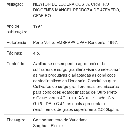
Afiliação:
NEWTON DE LUCENA COSTA, CPAF-RO
DIÓGENES MANOEL PEDROZA DE AZEVEDO,
CPAF-RO.
Ano de
1997
publicação:
Referência:
Porto Velho: EMBRAPA-CPAF Rondônia, 1997.
Páginas:
4 p.
Conteúdo:
Avaliou-se desempenho agronomico de
cultivares de sorgo granifero visando selecionar
as mais produtivas e adaptadas as condicoes
edafoclimaticas de Rondonia. Conclui-se que:
Cultivares de sorgo granifero mais promissoras
para condicoes edafoclimaticas de Ouro Preto
d'Oeste foram AG 1019, AG 1017, Jade, C 51,
G 151-DR e C 42, as quais apresentam
rendimentos de graos superiores a 2.500kg/ha.
Thesagro:
Comportamento de Variedade
Sorghum Bicolor