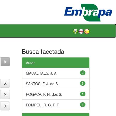
Busca facetada
Autor
MAGALHAES, J. A.
3
SANTOS, F. J. de S.
3
FOGACA, F. H. dos S.
1
POMPEU, R. C. F. F.
1