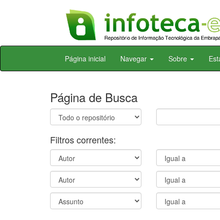
Skip
Página inicial
Navegar
Sobre
Est
navigation
Página de Busca
Filtros correntes: