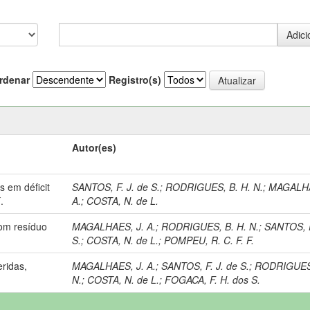
rdenar
Registro(s)
Autor(es)
s em déficit
SANTOS, F. J. de S.
;
RODRIGUES, B. H. N.
;
MAGALHA
.
A.
;
COSTA, N. de L.
com resíduo
MAGALHAES, J. A.
;
RODRIGUES, B. H. N.
;
SANTOS, F
S.
;
COSTA, N. de L.
;
POMPEU, R. C. F. F.
eridas,
MAGALHAES, J. A.
;
SANTOS, F. J. de S.
;
RODRIGUES,
N.
;
COSTA, N. de L.
;
FOGACA, F. H. dos S.