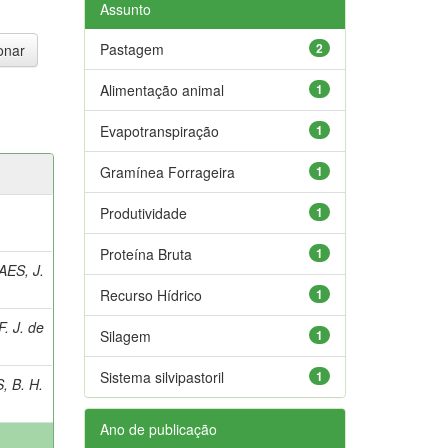
Assunto
Pastagem
2
Alimentação animal
1
Evapotranspiração
1
Gramínea Forrageira
1
Produtividade
1
Proteína Bruta
1
ES, J.
Recurso Hídrico
1
. J. de
Silagem
1
Sistema silvipastoril
1
 B. H.
Ano de publicação