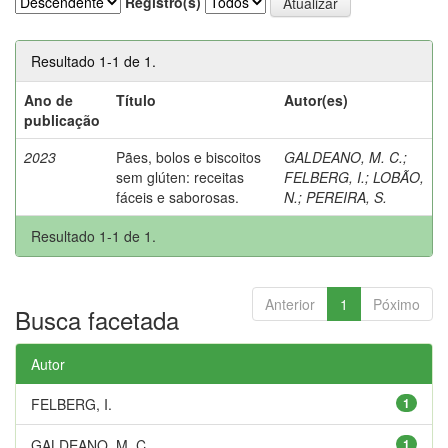
Registro(s)
Resultado 1-1 de 1.
Ano de
Título
Autor(es)
publicação
2023
Pães, bolos e biscoitos
GALDEANO, M. C.
;
sem glúten: receitas
FELBERG, I.
;
LOBÃO,
fáceis e saborosas.
N.
;
PEREIRA, S.
Resultado 1-1 de 1.
Anterior
1
Póximo
Busca facetada
Autor
FELBERG, I.
1
GALDEANO, M. C.
1