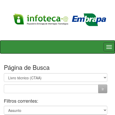
Skip
navigation
Página de Busca
Filtros correntes: