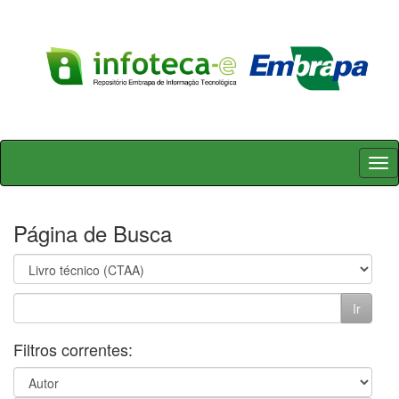
Skip
navigation
Página de Busca
Filtros correntes: