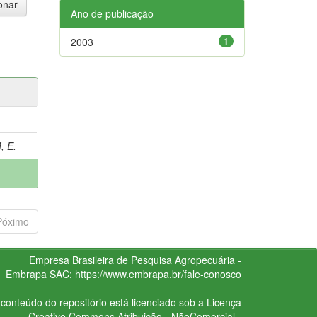
Ano de publicação
2003
1
 E.
Póximo
Empresa Brasileira de Pesquisa Agropecuária -
Embrapa
SAC:
https://www.embrapa.br/fale-conosco
conteúdo do repositório está licenciado sob a Licença
Creative Commons
Atribuição - NãoComercial -