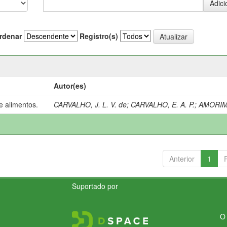
rdenar
Registro(s)
Autor(es)
e alimentos.
CARVALHO, J. L. V. de
;
CARVALHO, E. A. P.
;
AMORIM,
Anterior
1
Suportado por
O 