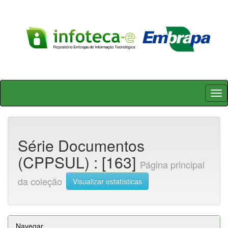
Skip
navigation
Série Documentos
(CPPSUL) : [163]
Página principal
da coleção
Visualizar estatísticas
Navegar