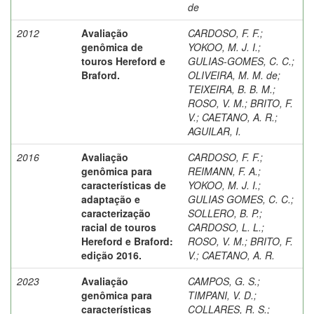
de
2012
Avaliação
CARDOSO, F. F.
;
genômica de
YOKOO, M. J. I.
;
touros Hereford e
GULIAS-GOMES, C. C.
;
Braford.
OLIVEIRA, M. M. de
;
TEIXEIRA, B. B. M.
;
ROSO, V. M.
;
BRITO, F.
V.
;
CAETANO, A. R.
;
AGUILAR, I.
2016
Avaliação
CARDOSO, F. F.
;
genômica para
REIMANN, F. A.
;
características de
YOKOO, M. J. I.
;
adaptação e
GULIAS GOMES, C. C.
;
caracterização
SOLLERO, B. P.
;
racial de touros
CARDOSO, L. L.
;
Hereford e Braford:
ROSO, V. M.
;
BRITO, F.
edição 2016.
V.
;
CAETANO, A. R.
2023
Avaliação
CAMPOS, G. S.
;
genômica para
TIMPANI, V. D.
;
características
COLLARES, R. S.
;