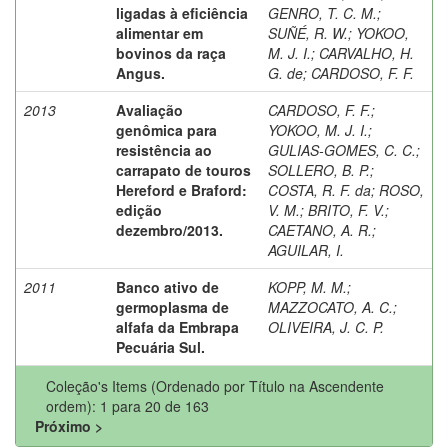
ligadas à eficiência
GENRO, T. C. M.
;
alimentar em
SUÑÉ, R. W.
;
YOKOO,
bovinos da raça
M. J. I.
;
CARVALHO, H.
Angus.
G. de
;
CARDOSO, F. F.
2013
Avaliação
CARDOSO, F. F.
;
genômica para
YOKOO, M. J. I.
;
resistência ao
GULIAS-GOMES, C. C.
;
carrapato de touros
SOLLERO, B. P.
;
Hereford e Braford:
COSTA, R. F. da
;
ROSO,
edição
V. M.
;
BRITO, F. V.
;
dezembro/2013.
CAETANO, A. R.
;
AGUILAR, I.
2011
Banco ativo de
KOPP, M. M.
;
germoplasma de
MAZZOCATO, A. C.
;
alfafa da Embrapa
OLIVEIRA, J. C. P.
Pecuária Sul.
Coleção's Items (Ordenado por Título na Ascendente
ordem): 1 para 20 de 163
Próximo >