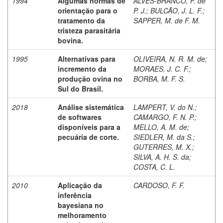
1994
Algumas normas de
ALVES-BRANCO, F. de
orientação para o
P. J.
;
BULCÃO, J. L. F.
;
tratamento da
SAPPER, M. de F. M.
tristeza parasitária
bovina.
1995
Alternativas para
OLIVEIRA, N. R. M. de
;
incremento da
MORAES, J. C. F.
;
produção ovina no
BORBA, M. F. S.
Sul do Brasil.
2018
Análise sistemática
LAMPERT, V. do N.
;
de softwares
CAMARGO, F. N. P.
;
disponíveis para a
MELLO, A. M. de
;
pecuária de corte.
SIEDLER, M. da S.
;
GUTERRES, M. X.
;
SILVA, A. H. S. da
;
COSTA, C. L.
2010
Aplicação da
CARDOSO, F. F.
inferência
bayesiana no
melhoramento