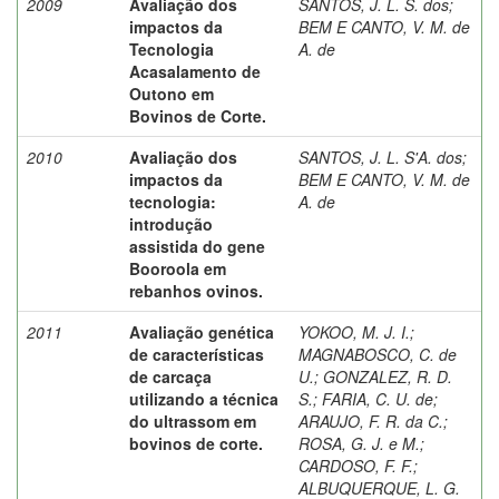
2009
Avaliação dos
SANTOS, J. L. S. dos
;
impactos da
BEM E CANTO, V. M. de
Tecnologia
A. de
Acasalamento de
Outono em
Bovinos de Corte.
2010
Avaliação dos
SANTOS, J. L. S'A. dos
;
impactos da
BEM E CANTO, V. M. de
tecnologia:
A. de
introdução
assistida do gene
Booroola em
rebanhos ovinos.
2011
Avaliação genética
YOKOO, M. J. I.
;
de características
MAGNABOSCO, C. de
de carcaça
U.
;
GONZALEZ, R. D.
utilizando a técnica
S.
;
FARIA, C. U. de
;
do ultrassom em
ARAUJO, F. R. da C.
;
bovinos de corte.
ROSA, G. J. e M.
;
CARDOSO, F. F.
;
ALBUQUERQUE, L. G.