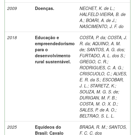
2009
Doenças.
NECHET, K. de L.
;
HALFELD-VIEIRA, B. de
A.
;
BOARI, A. de J.
;
NASCIMENTO, J. F. do
2018
Educação e
COSTA, P. da
;
COSTA, J.
empreendedorismo
R. da
;
AQUINO, A. M.
para o
de
;
SANTOS, A. G. dos
;
desenvolvimento
FURTADO, A. L. dos S.
;
rural sustentável.
GREGO, C. R.
;
RODRIGUES, C. A. G.
;
CRISCUOLO, C.
;
ALVES,
E. R. da S.
;
ESCOBAR,
J. L.
;
STARETZ, K.
;
SOUZA, M. G. S. de
;
DURIGAN, M. F. B.
;
COSTA, M. O. X. D.
;
SALES, P. de A. O.
;
BELTRAO, S. L. L.
2025
Equídeos do
BRAGA, R. M.
;
SANTOS,
Brasil: Cavalo
F. C. C. dos