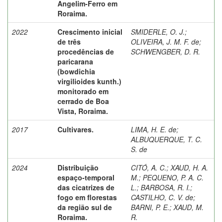
Angelim-Ferro em
Roraima.
2022
Crescimento inicial
SMIDERLE, O. J.
;
de três
OLIVEIRA, J. M. F. de
;
procedências de
SCHWENGBER, D. R.
paricarana
(bowdichia
virgilioides kunth.)
monitorado em
cerrado de Boa
Vista, Roraima.
2017
Cultivares.
LIMA, H. E. de
;
ALBUQUERQUE, T. C.
S. de
2024
Distribuição
CITÓ, A. C.
;
XAUD, H. A.
espaço-temporal
M.
;
PEQUENO, P. A. C.
das cicatrizes de
L.
;
BARBOSA, R. I.
;
fogo em florestas
CASTILHO, C. V. de
;
da região sul de
BARNI, P. E.
;
XAUD, M.
Roraima.
R.