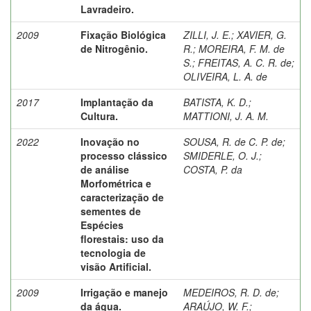
Lavradeiro.
2009
Fixação Biológica
ZILLI, J. E.
;
XAVIER, G.
de Nitrogênio.
R.
;
MOREIRA, F. M. de
S.
;
FREITAS, A. C. R. de
;
OLIVEIRA, L. A. de
2017
Implantação da
BATISTA, K. D.
;
Cultura.
MATTIONI, J. A. M.
2022
Inovação no
SOUSA, R. de C. P. de
;
processo clássico
SMIDERLE, O. J.
;
de análise
COSTA, P. da
Morfométrica e
caracterização de
sementes de
Espécies
florestais: uso da
tecnologia de
visão Artificial.
2009
Irrigação e manejo
MEDEIROS, R. D. de
;
da água.
ARAÚJO, W. F.
;