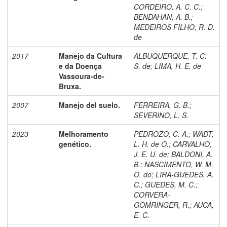
CORDEIRO, A. C. C.
;
BENDAHAN, A. B.
;
MEDEIROS FILHO, R. D.
de
2017
Manejo da Cultura
ALBUQUERQUE, T. C.
e da Doença
S. de
;
LIMA, H. E. de
Vassoura-de-
Bruxa.
2007
Manejo del suelo.
FERREIRA, G. B.
;
SEVERINO, L. S.
2023
Melhoramento
PEDROZO, C. A.
;
WADT,
genético.
L. H. de O.
;
CARVALHO,
J. E. U. de
;
BALDONI, A.
B.
;
NASCIMENTO, W. M.
O. do
;
LIRA-GUEDES, A.
C.
;
GUEDES, M. C.
;
CORVERA-
GOMRINGER, R.
;
AUCA,
E. C.