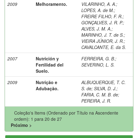
2009
Melhoramento.
VILARINHO, A. A.
;
LOPES, A. de M.
;
FREIRE FILHO, F. R.
;
GONÇALVES, J. R. P.
;
ALVES, J. M. A.
;
MARINHO, J. T. de S.
;
VIEIRA JÚNIOR, J. R.
;
CAVALCANTE, E. da S.
2007
Nutrición y
FERREIRA, G. B.
;
Fertilidad del
SEVERINO, L. S.
Suelo.
2009
Nutrição e
ALBUQUERQUE, T. C.
Adubação.
S. de
;
SILVA, D. J.
;
FARIA, C. M. B. de
;
PEREIRA, J. R.
Coleção's Items (Ordenado por Título na Ascendente
ordem): 1 para 20 de 27
Próximo >