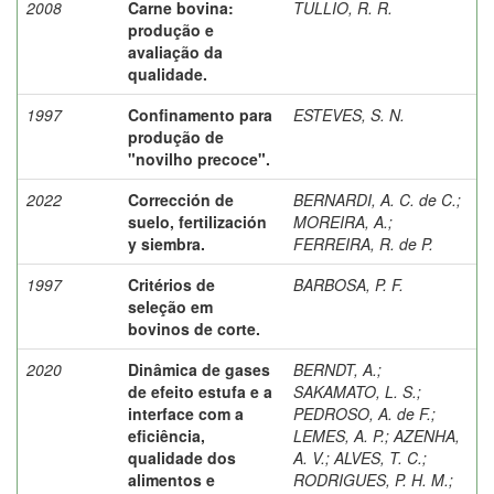
2008
Carne bovina:
TULLIO, R. R.
produção e
avaliação da
qualidade.
1997
Confinamento para
ESTEVES, S. N.
produção de
"novilho precoce".
2022
Corrección de
BERNARDI, A. C. de C.
;
suelo, fertilización
MOREIRA, A.
;
y siembra.
FERREIRA, R. de P.
1997
Critérios de
BARBOSA, P. F.
seleção em
bovinos de corte.
2020
Dinâmica de gases
BERNDT, A.
;
de efeito estufa e a
SAKAMATO, L. S.
;
interface com a
PEDROSO, A. de F.
;
eficiência,
LEMES, A. P.
;
AZENHA,
qualidade dos
A. V.
;
ALVES, T. C.
;
alimentos e
RODRIGUES, P. H. M.
;