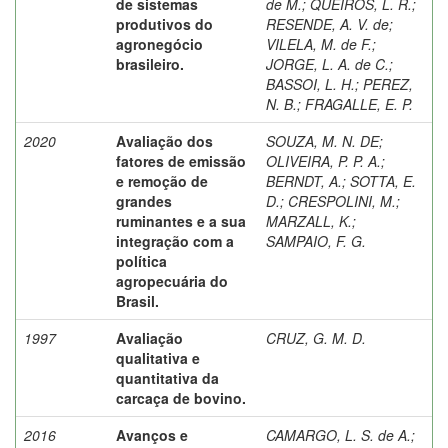
de sistemas
de M.
;
QUEIROS, L. R.
;
produtivos do
RESENDE, A. V. de
;
agronegócio
VILELA, M. de F.
;
brasileiro.
JORGE, L. A. de C.
;
BASSOI, L. H.
;
PEREZ,
N. B.
;
FRAGALLE, E. P.
2020
Avaliação dos
SOUZA, M. N. DE
;
fatores de emissão
OLIVEIRA, P. P. A.
;
e remoção de
BERNDT, A.
;
SOTTA, E.
grandes
D.
;
CRESPOLINI, M.
;
ruminantes e a sua
MARZALL, K.
;
integração com a
SAMPAIO, F. G.
política
agropecuária do
Brasil.
1997
Avaliação
CRUZ, G. M. D.
qualitativa e
quantitativa da
carcaça de bovino.
2016
Avanços e
CAMARGO, L. S. de A.
;