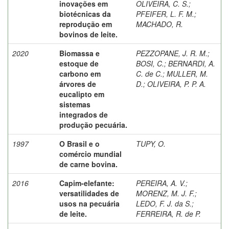
inovações em
OLIVEIRA, C. S.
;
biotécnicas da
PFEIFER, L. F. M.
;
reprodução em
MACHADO, R.
bovinos de leite.
2020
Biomassa e
PEZZOPANE, J. R. M.
;
estoque de
BOSI, C.
;
BERNARDI, A.
carbono em
C. de C.
;
MULLER, M.
árvores de
D.
;
OLIVEIRA, P. P. A.
eucalipto em
sistemas
integrados de
produção pecuária.
1997
O Brasil e o
TUPY, O.
comércio mundial
de carne bovina.
2016
Capim-elefante:
PEREIRA, A. V.
;
versatilidades de
MORENZ, M. J. F.
;
usos na pecuária
LEDO, F. J. da S.
;
de leite.
FERREIRA, R. de P.