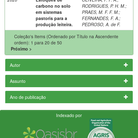
carbono no solo
RODRIGUES, P. H. M.
;
em sistemas
PRAES, M. F. F. M.
;
pastoris para a
FERNANDES, F. A.
;
produção leiteira.
PEDROSO, A. de F.
Coleção's Items (Ordenado por Título na Ascendente
ordem): 1 para 20 de 50
Próximo >
Autor
Assunto
Ano de publicação
Indexado por