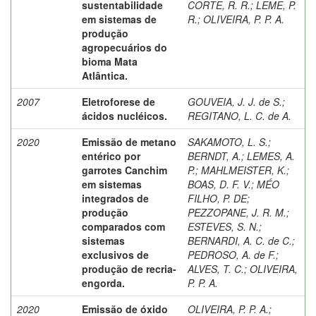
sustentabilidade
CORTE, R. R.
;
LEME, P.
em sistemas de
R.
;
OLIVEIRA, P. P. A.
produção
agropecuários do
bioma Mata
Atlântica.
2007
Eletroforese de
GOUVEIA, J. J. de S.
;
ácidos nucléicos.
REGITANO, L. C. de A.
2020
Emissão de metano
SAKAMOTO, L. S.
;
entérico por
BERNDT, A.
;
LEMES, A.
garrotes Canchim
P.
;
MAHLMEISTER, K.
;
em sistemas
BOAS, D. F. V.
;
MÉO
integrados de
FILHO, P. DE
;
produção
PEZZOPANE, J. R. M.
;
comparados com
ESTEVES, S. N.
;
sistemas
BERNARDI, A. C. de C.
;
exclusivos de
PEDROSO, A. de F.
;
produção de recria-
ALVES, T. C.
;
OLIVEIRA,
engorda.
P. P. A.
2020
Emissão de óxido
OLIVEIRA, P. P. A.
;