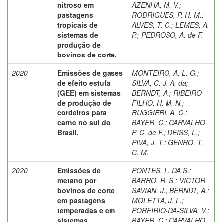
nitroso em
AZENHA, M. V.
;
pastagens
RODRIGUES, P. H. M.
;
tropicais de
ALVES, T. C.
;
LEMES, A.
sistemas de
P.
;
PEDROSO, A. de F.
produção de
bovinos de corte.
2020
Emissões de gases
MONTEIRO, A. L. G.
;
de efeito estufa
SILVA, C. J. A. da
;
(GEE) em sistemas
BERNDT, A.
;
RIBEIRO
de produção de
FILHO, H. M. N.
;
cordeiros para
RUGGIERI, A. C.
;
carne no sul do
BAYER, C.
;
CARVALHO,
Brasil.
P. C. de F.
;
DEISS, L.
;
PIVA, J. T.
;
GENRO, T.
C. M.
2020
Emissões de
PONTES, L. DA S.
;
metano por
BARRO, R. S.
;
VICTOR
bovinos de corte
SAVIAN, J.
;
BERNDT, A.
;
em pastagens
MOLETTA, J. L.
;
temperadas e em
PORFIRIO-DA-SILVA, V.
;
sistemas
BAYER, C.
;
CARVALHO,