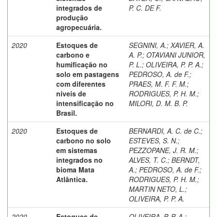
integrados de
P. C. DE F.
produção
agropecuária.
2020
Estoques de
SEGNINI, A.
;
XAVIER, A.
carbono e
A. P.
;
OTAVIANI JUNIOR,
humificação no
P. L.
;
OLIVEIRA, P. P. A.
;
solo em pastagens
PEDROSO, A. de F.
;
com diferentes
PRAES, M. F. F. M.
;
níveis de
RODRIGUES, P. H. M.
;
intensificação no
MILORI, D. M. B. P.
Brasil.
2020
Estoques de
BERNARDI, A. C. de C.
;
carbono no solo
ESTEVES, S. N.
;
em sistemas
PEZZOPANE, J. R. M.
;
integrados no
ALVES, T. C.
;
BERNDT,
bioma Mata
A.
;
PEDROSO, A. de F.
;
Atlântica.
RODRIGUES, P. H. M.
;
MARTIN NETO, L.
;
OLIVEIRA, P. P. A.
2020
Estoques de
OLIVEIRA, P. P. A.
;