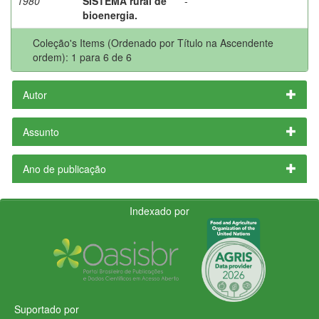
1980
SISTEMA rural de
-
bioenergia.
Coleção's Items (Ordenado por Título na Ascendente
ordem): 1 para 6 de 6
Autor
Assunto
Ano de publicação
Indexado por
Suportado por