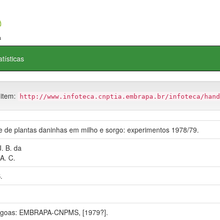
atísticas
 item:
http://www.infoteca.cnptia.embrapa.br/infoteca/hand
e de plantas daninhas em milho e sorgo: experimentos 1978/79.
J. B. da
A. C.
.
agoas: EMBRAPA-CNPMS, [1979?].