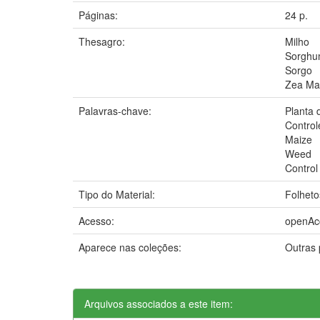
Páginas:
24 p.
Thesagro:
Milho
Sorghum
Sorgo
Zea Ma
Palavras-chave:
Planta 
Control
Maize
Weed
Control
Tipo do Material:
Folheto
Acesso:
openAc
Aparece nas coleções:
Outras
Arquivos associados a este item: