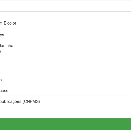
 Bicolor
ys
daninha
e
s
cess
 publicações (CNPMS)