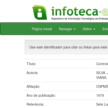
Skip
Página inicial
Navegar
Sobre
Est
navigation
Use este identificador para citar ou linkar para este
Título:
Control
Autoria:
SILVA, 
VIANA, 
Afiliação:
CNPMS
Ano de publicação:
1979
Referência:
Sete L