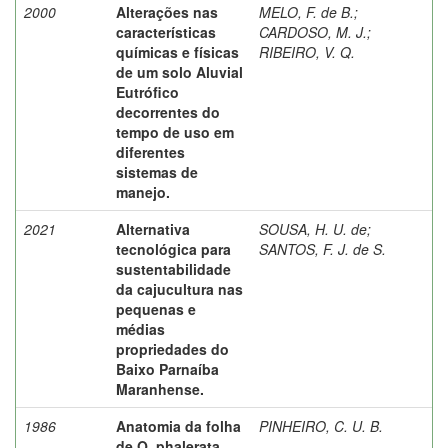
2000
Alterações nas
MELO, F. de B.
;
características
CARDOSO, M. J.
;
químicas e físicas
RIBEIRO, V. Q.
de um solo Aluvial
Eutrófico
decorrentes do
tempo de uso em
diferentes
sistemas de
manejo.
2021
Alternativa
SOUSA, H. U. de
;
tecnológica para
SANTOS, F. J. de S.
sustentabilidade
da cajucultura nas
pequenas e
médias
propriedades do
Baixo Parnaíba
Maranhense.
1986
Anatomia da folha
PINHEIRO, C. U. B.
de O. phalerata