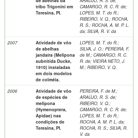
de abelhas da
ARAÚJO, R. S. de
;
tribo Trigonini em
CAMARGO, R. C. R. de
;
Teresina, PI.
LOPES, M. T. do R.
;
RIBEIRO, V. Q.
;
ROCHA,
R. S.
;
ROCHA, A. M. P. L.
da
;
SILVA, R. V. da
2007
Atividade de vôo
LOPES, M. T. do R.
;
de abelhas
SILVA, J. O.
;
PEREIRA, F.
jandaíra (Melipona
de M.
;
CAMARGO, R. C.
subnitida Ducke,
R. de
;
VIEIRA NETO, J.
1910) instaladas
M.
;
RIBEIRO, V. Q.
em dois modelos
de colméia.
2006
Atividade de vôo
PEREIRA, F. de M.
;
de espécies de
ARAÚJO, R. S. de
;
melipona
RIBEIRO, V. Q.
;
(Hymenoptera,
CAMARGO, R. C. R. de
;
Apidae) nas
LOPES, M. T. do R.
;
condições de
ROCHA, A. M. P. L. da
;
Teresina, PI.
ROCHA, R. S.
;
SILVA, R.
V. da