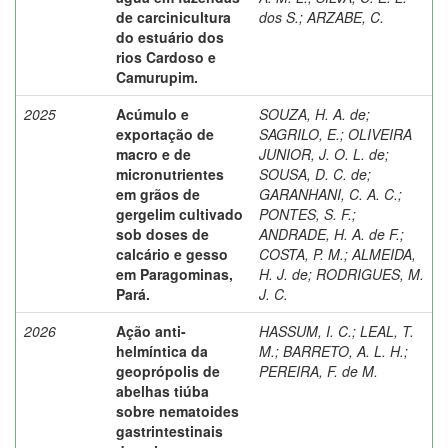
de carcinicultura
dos S.
;
ARZABE, C.
do estuário dos
rios Cardoso e
Camurupim.
2025
Acúmulo e
SOUZA, H. A. de
;
exportação de
SAGRILO, E.
;
OLIVEIRA
macro e de
JUNIOR, J. O. L. de
;
micronutrientes
SOUSA, D. C. de
;
em grãos de
GARANHANI, C. A. C.
;
gergelim cultivado
PONTES, S. F.
;
sob doses de
ANDRADE, H. A. de F.
;
calcário e gesso
COSTA, P. M.
;
ALMEIDA,
em Paragominas,
H. J. de
;
RODRIGUES, M.
Pará.
J. C.
2026
Ação anti-
HASSUM, I. C.
;
LEAL, T.
helmíntica da
M.
;
BARRETO, A. L. H.
;
geoprópolis de
PEREIRA, F. de M.
abelhas tiúba
sobre nematoides
gastrintestinais