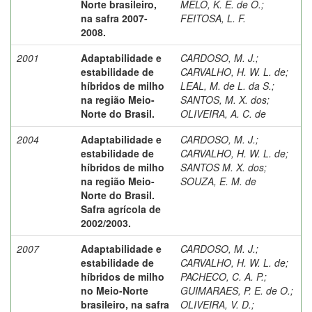
Norte brasileiro,
MELO, K. E. de O.
;
na safra 2007-
FEITOSA, L. F.
2008.
2001
Adaptabilidade e
CARDOSO, M. J.
;
estabilidade de
CARVALHO, H. W. L. de
;
híbridos de milho
LEAL, M. de L. da S.
;
na região Meio-
SANTOS, M. X. dos
;
Norte do Brasil.
OLIVEIRA, A. C. de
2004
Adaptabilidade e
CARDOSO, M. J.
;
estabilidade de
CARVALHO, H. W. L. de
;
híbridos de milho
SANTOS M. X. dos
;
na região Meio-
SOUZA, E. M. de
Norte do Brasil.
Safra agrícola de
2002/2003.
2007
Adaptabilidade e
CARDOSO, M. J.
;
estabilidade de
CARVALHO, H. W. L. de
;
híbridos de milho
PACHECO, C. A. P.
;
no Meio-Norte
GUIMARAES, P. E. de O.
;
brasileiro, na safra
OLIVEIRA, V. D.
;