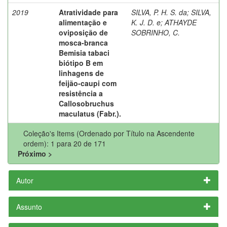
2019
Atratividade para
SILVA, P. H. S. da
;
SILVA,
alimentação e
K. J. D. e
;
ATHAYDE
oviposição de
SOBRINHO, C.
mosca-branca
Bemisia tabaci
biótipo B em
linhagens de
feijão-caupi com
resistência a
Callosobruchus
maculatus (Fabr.).
Coleção's Items (Ordenado por Título na Ascendente
ordem): 1 para 20 de 171
Próximo >
Autor
Assunto