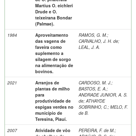
Martius O. eichleri
Drude e O.
teixeirana Bondar
(Palmae).
1984
Aproveitamento
RAMOS, G. M.
;
das vagens de
CARVALHO, J. H. de
;
faveira como
LEAL, J. A.
suplemento a
silagem de sorgo
na alimentação de
bovinos.
2021
Arranjos de
CARDOSO, M. J.
;
plantas de milho
BASTOS, E. A.
;
para
ANDRADE JUNIOR, A. S.
produtividade de
de
;
ATHAYDE
espigas verdes no
SOBRINHO, C.
;
MELO, F.
município de
de B.
Teresina, Piauí.
2007
Atividade de vôo
PEREIRA, F. de M.
;