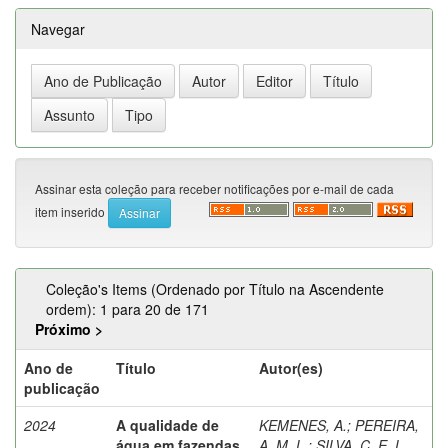
Navegar
Assinar esta coleção para receber notificações por e-mail de cada
item inserido
Coleção's Items (Ordenado por Título na Ascendente
ordem): 1 para 20 de 171
Próximo >
Ano de
Título
Autor(es)
publicação
2024
A qualidade de
KEMENES, A.
;
PEREIRA,
água em fazendas
A. M. L.
;
SILVA, C. E. L.