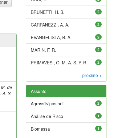
BRUNETTI, H. B.
2
CARPANEZZI, A. A.
2
EVANGELISTA, B. A.
2
MARIN, F. R.
2
PRIMAVESI, O. M. A. S. P. R.
2
próximo >
 M. de
Assunto
 A. S.
Agrossilvipastoril
2
Análise de Risco
1
Biomassa
1