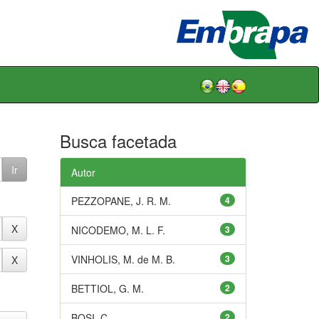
Busca facetada
Autor
PEZZOPANE, J. R. M.
4
NICODEMO, M. L. F.
3
VINHOLIS, M. de M. B.
3
BETTIOL, G. M.
2
BOSI, C.
2