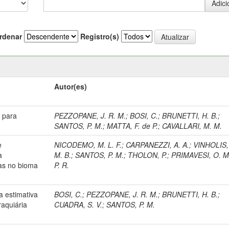
rdenar
Registro(s)
Autor(es)
 para
PEZZOPANE, J. R. M.
;
BOSI, C.
;
BRUNETTI, H. B.
;
SANTOS, P. M.
;
MATTA, F. de P.
;
CAVALLARI, M. M.
e
NICODEMO, M. L. F.
;
CARPANEZZI, A. A.
;
VINHOLIS,
a
M. B.
;
SANTOS, P. M.
;
THOLON, P.
;
PRIMAVESI, O. M.
cas no bioma
P. R.
 estimativa
BOSI, C.
;
PEZZOPANE, J. R. M.
;
BRUNETTI, H. B.
;
raquiária
CUADRA, S. V.
;
SANTOS, P. M.