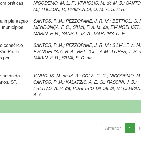
com práticas
NICODEMO, M. L. F.
;
VINHOLIS, M. de M. B.
;
SANTOS
M.
;
THOLON, P.
;
PRIMAVESI, O. M. A. S. P. R.
 a implantação
SANTOS, P. M.
;
PEZZOPANE, J. R. M.
;
BETTIOL, G. 
 municípios
MENDONÇA, F. C.
;
SILVA, F. A. M. da
;
EVANGELISTA, 
MARIN, F. R.
;
SANS, L. M. A.
;
MARTINS, C. E.
 o consórcio
SANTOS, P. M.
;
PEZZOPANE, J. R. M.
;
SILVA, F. A. M
São Paulo:
EVANGELISTA, B. A.
;
BETTIOL, G. M.
;
LOPES, T. S. d
o por
MARIN, F. R.
;
SILVA, S. C. da
istemas de
VINHOLIS, M. de M. B.
;
COLA, G. G.
;
NICODEMO, M. 
rlos, SP.
SANTOS, P. M.
;
KALATZIS, A. E. G.
;
RASSINI, J. B.
;
FREITAS, A. R. de
;
PORFIRIO-DA-SILVA, V.
;
CARPAN
A. A.
Anterior
1