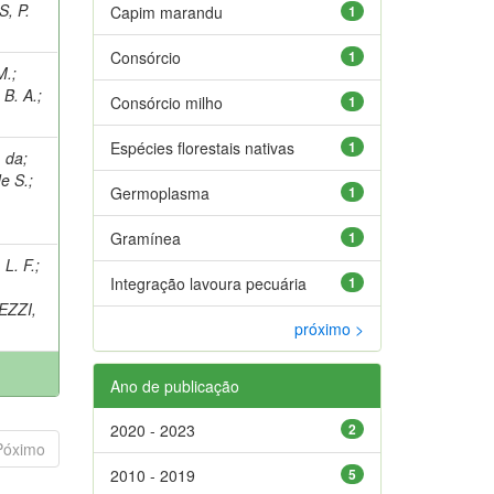
, P.
Capim marandu
1
Consórcio
1
M.
;
B. A.
;
Consórcio milho
1
Espécies florestais nativas
1
. da
;
e S.
;
Germoplasma
1
Gramínea
1
L. F.
;
Integração lavoura pecuária
1
EZZI,
próximo >
Ano de publicação
2020 - 2023
2
Póximo
2010 - 2019
5